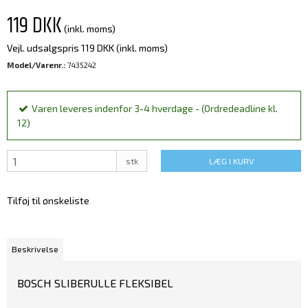
119 DKK
(inkl. moms)
Vejl. udsalgspris 119 DKK
(inkl. moms)
Model/Varenr.:
7435242
Varen leveres indenfor 3-4 hverdage - (Ordredeadline kl.
12)
stk
LÆG I KURV
Tilføj til ønskeliste
Beskrivelse
BOSCH SLIBERULLE FLEKSIBEL