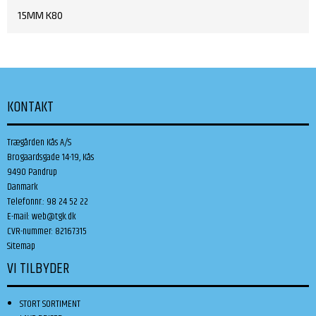
15MM K80
KONTAKT
Trægården Kås A/S
Brogaardsgade 14-19, Kås
9490 Pandrup
Danmark
Telefonnr.
:
98 24 52 22
E-mail
:
web@tgk.dk
CVR-nummer
:
82167315
Sitemap
VI TILBYDER
STORT SORTIMENT