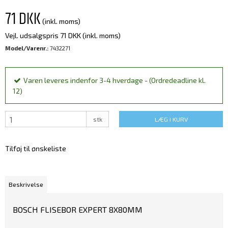
71 DKK
(inkl. moms)
Vejl. udsalgspris 71 DKK
(inkl. moms)
Model/Varenr.:
7432271
Varen leveres indenfor 3-4 hverdage - (Ordredeadline kl.
12)
stk
LÆG I KURV
Tilføj til ønskeliste
Beskrivelse
BOSCH FLISEBOR EXPERT 8X80MM