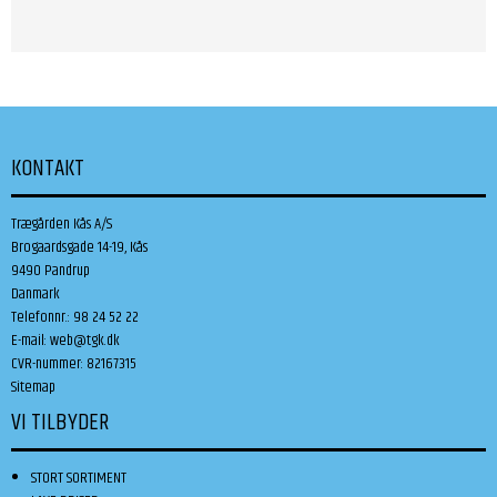
KONTAKT
Trægården Kås A/S
Brogaardsgade 14-19, Kås
9490 Pandrup
Danmark
Telefonnr.
:
98 24 52 22
E-mail
:
web@tgk.dk
CVR-nummer
:
82167315
Sitemap
VI TILBYDER
STORT SORTIMENT