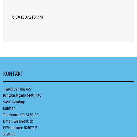
6,5X150/210MM
KONTAKT
Trægården Kås A/S
Brogaardsgade 14-19, Kås
9490 Pandrup
Danmark
Telefonnr.
:
98 24 52 22
E-mail
:
web@tgk.dk
CVR-nummer
:
82167315
Sitemap