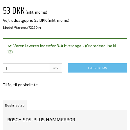
53 DKK
(inkl. moms)
Vejl. udsalgspris 53 DKK
(inkl. moms)
Model/Varenr.:
7227044
Varen leveres indenfor 3-4 hverdage - (Ordredeadline kl.
12)
stk
LÆG I KURV
Tilføj til ønskeliste
Beskrivelse
BOSCH SDS-PLUS HAMMERBOR