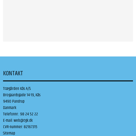
KONTAKT
Trægården Kås A/S
Brogaardsgade 14-19, Kås
9490 Pandrup
Danmark
Telefonnr.
:
98 24 52 22
E-mail
:
web@tgk.dk
CVR-nummer
:
82167315
Sitemap