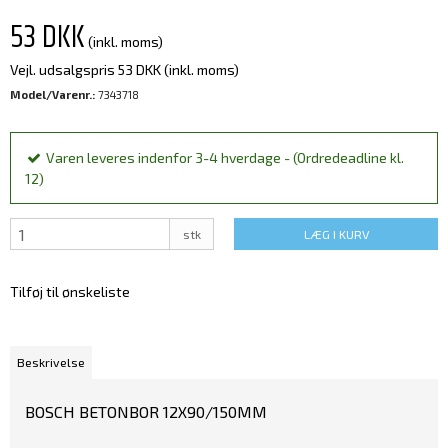
53 DKK
(inkl. moms)
Vejl. udsalgspris 53 DKK
(inkl. moms)
Model/Varenr.:
7343718
Varen leveres indenfor 3-4 hverdage - (Ordredeadline kl.
12)
stk
LÆG I KURV
Tilføj til ønskeliste
Beskrivelse
BOSCH BETONBOR 12X90/150MM