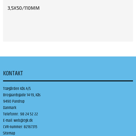
3,5X50/110MM
KONTAKT
Trægården Kås A/S
Brogaardsgade 14-19, Kås
9490 Pandrup
Danmark
Telefonnr.
:
98 24 52 22
E-mail
:
web@tgk.dk
CVR-nummer
:
82167315
Sitemap