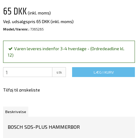
65 DKK
(inkl. moms)
Vejl. udsalgspris 65 DKK
(inkl. moms)
Model/Varenr.:
7365265
Varen leveres indenfor 3-4 hverdage - (Ordredeadline kl.
12)
stk
LÆG I KURV
Tilføj til ønskeliste
Beskrivelse
BOSCH SDS-PLUS HAMMERBOR