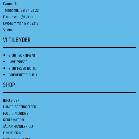
Danmark
Telefonnr.
:
98 24 52 22
E-mail
:
web@tgk.dk
CVR-nummer
:
82167315
Sitemap
VI TILBYDER
STORT SORTIMENT
LAVE PRISER
STOR FYSISK BUTIK
GODKENDT E-BUTIK
SHOP
INFO SIDER
HANDELSBETINGELSER
FØLG DIN ORDRE
REKLAMATION
SÅDAN HANDLER DU
FINANSIERING