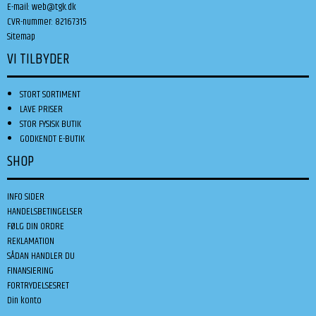
E-mail
:
web@tgk.dk
CVR-nummer
:
82167315
Sitemap
VI TILBYDER
STORT SORTIMENT
LAVE PRISER
STOR FYSISK BUTIK
GODKENDT E-BUTIK
SHOP
INFO SIDER
HANDELSBETINGELSER
FØLG DIN ORDRE
REKLAMATION
SÅDAN HANDLER DU
FINANSIERING
FORTRYDELSESRET
Din konto