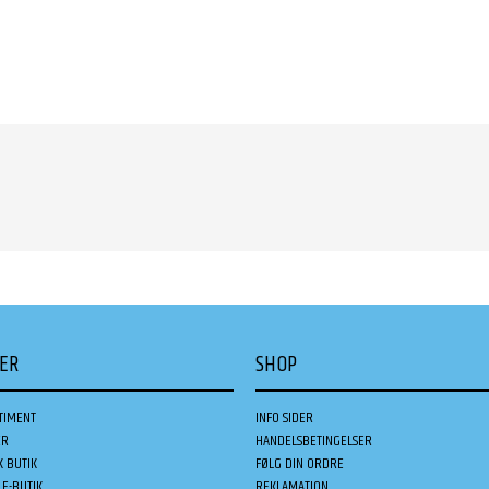
DER
SHOP
TIMENT
INFO SIDER
ER
HANDELSBETINGELSER
K BUTIK
FØLG DIN ORDRE
E-BUTIK
REKLAMATION