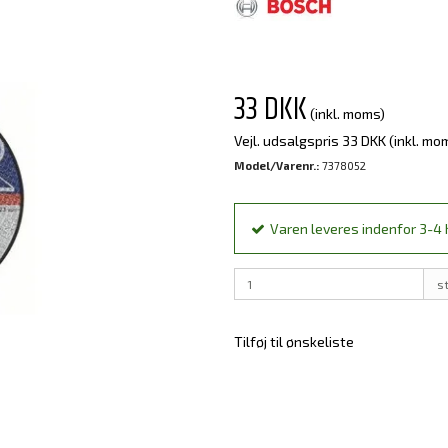
33 DKK
(inkl. moms)
Vejl. udsalgspris 33 DKK
(inkl. mo
Model/Varenr.:
7378052
Varen leveres indenfor 3-4 h
s
Tilføj til ønskeliste