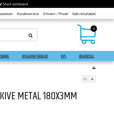
Stort sortiment
dsavisen
Kundeservice
Erhverv / Privat
Køb returlabel
0
DWARE
BYGGEMATERIALER
VVS
BRÆNDSEL
KIVE METAL 180X3MM