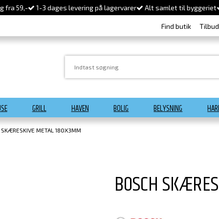
 fra 59,-
1-3 dages levering på lagervarer
Alt samlet til byggeriet
Find butik
Tilbu
USE
GRILL
HAVEN
BOLIG
BELYSNING
HAR
 SKÆRESKIVE METAL 180X3MM
BOSCH SKÆRES