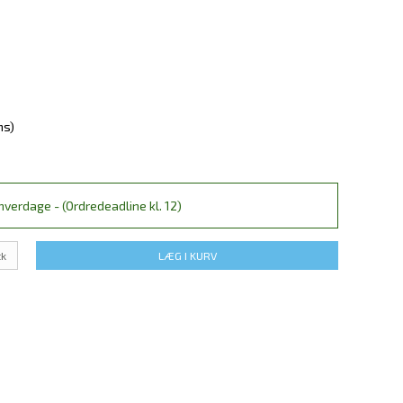
ms)
verdage - (Ordredeadline kl. 12)
tk
LÆG I KURV