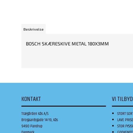
Beskrivelse
BOSCH SKÆRESKIVE METAL 180X3MM
KONTAKT
VI TILBY
Trægården Kås A/S
STORT SOR
Brogaardsgade 14-19, Kås
LAVE PRIS
9490 Pandrup
STOR FYSIS
Danmark
GODKENDT 