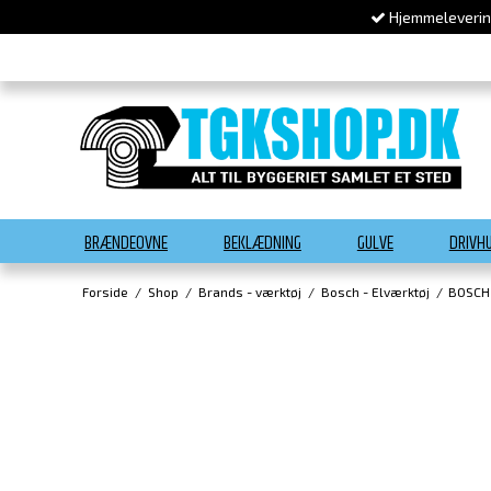
Hjemmelevering
BRÆNDEOVNE
BEKLÆDNING
GULVE
DRIVH
Forside
/
Shop
/
Brands - værktøj
/
Bosch - Elværktøj
/
BOSCH