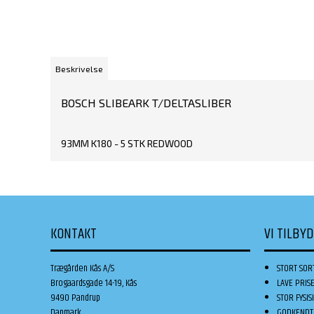
Beskrivelse
BOSCH SLIBEARK T/DELTASLIBER
93MM K180 - 5 STK REDWOOD
KONTAKT
VI TILBY
Trægården Kås A/S
STORT SOR
Brogaardsgade 14-19, Kås
LAVE PRIS
9490 Pandrup
STOR FYSIS
Danmark
GODKENDT 