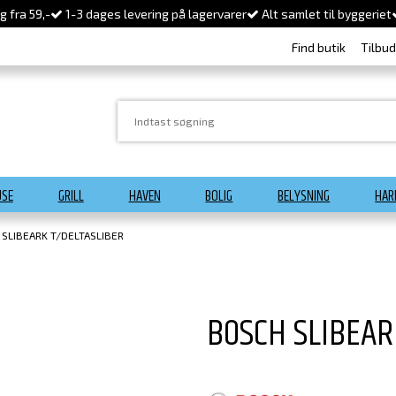
 fra 59,-
1-3 dages levering på lagervarer
Alt samlet til byggeriet
Find butik
Tilbu
USE
GRILL
HAVEN
BOLIG
BELYSNING
HAR
SLIBEARK T/DELTASLIBER
BOSCH SLIBEAR