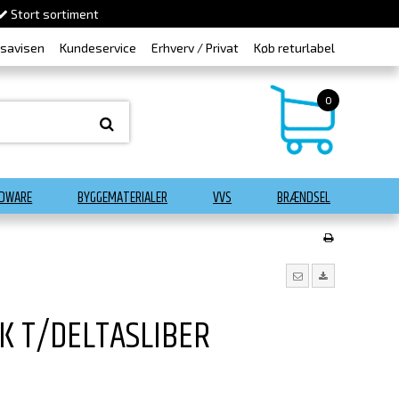
Stort sortiment
dsavisen
Kundeservice
Erhverv / Privat
Køb returlabel
0
DWARE
BYGGEMATERIALER
VVS
BRÆNDSEL
K T/DELTASLIBER