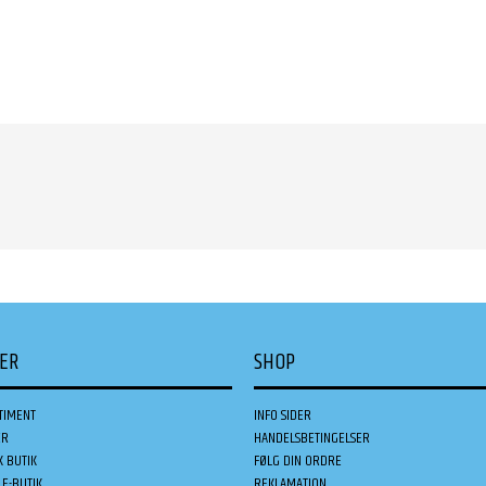
DER
SHOP
TIMENT
INFO SIDER
ER
HANDELSBETINGELSER
K BUTIK
FØLG DIN ORDRE
E-BUTIK
REKLAMATION