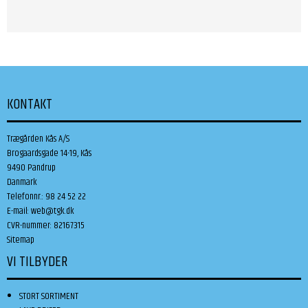
KONTAKT
Trægården Kås A/S
Brogaardsgade 14-19, Kås
9490 Pandrup
Danmark
Telefonnr.
:
98 24 52 22
E-mail
:
web@tgk.dk
CVR-nummer
:
82167315
Sitemap
VI TILBYDER
STORT SORTIMENT