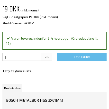
19 DKK
(inkl. moms)
Vejl. udsalgspris 19 DKK
(inkl. moms)
Model/Varenr.:
7430045
Varen leveres indenfor 3-4 hverdage - (Ordredeadline kl.
12)
stk
LÆG I KURV
Tilføj til ønskeliste
Beskrivelse
BOSCH METALBOR HSS 3X61MM