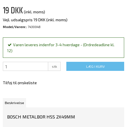
19 DKK
(inkl. moms)
Vejl. udsalgspris 19 DKK
(inkl. moms)
Model/Varenr.:
7430048
Varen leveres indenfor 3-4 hverdage - (Ordredeadline kl.
12)
stk
LÆG I KURV
Tilføj til ønskeliste
Beskrivelse
BOSCH METALBOR HSS 2X49MM