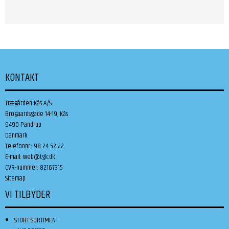
KONTAKT
Trægården Kås A/S
Brogaardsgade 14-19, Kås
9490 Pandrup
Danmark
Telefonnr.
:
98 24 52 22
E-mail
:
web@tgk.dk
CVR-nummer
:
82167315
Sitemap
VI TILBYDER
STORT SORTIMENT