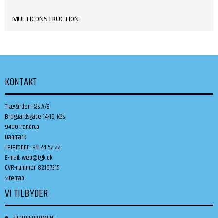
MULTICONSTRUCTION
KONTAKT
Trægården Kås A/S
Brogaardsgade 14-19, Kås
9490 Pandrup
Danmark
Telefonnr.
:
98 24 52 22
E-mail
:
web@tgk.dk
CVR-nummer
:
82167315
Sitemap
VI TILBYDER
STORT SORTIMENT