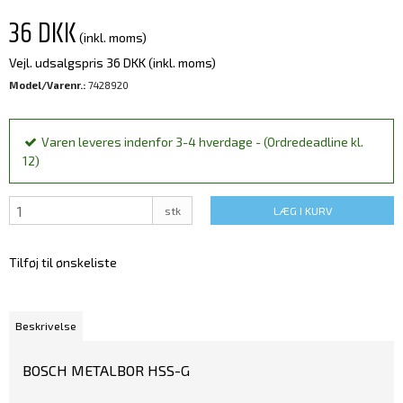
36 DKK
(inkl. moms)
Vejl. udsalgspris 36 DKK
(inkl. moms)
Model/Varenr.:
7428920
Varen leveres indenfor 3-4 hverdage - (Ordredeadline kl.
12)
stk
LÆG I KURV
Tilføj til ønskeliste
Beskrivelse
BOSCH METALBOR HSS-G