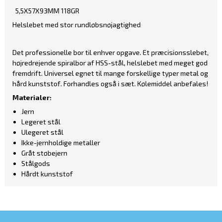
5,5X57X93MM 118GR
Helslebet med stor rundløbsnøjagtighed
Det professionelle bor til enhver opgave. Et præcisionsslebet,
højredrejende spiralbor af HSS-stål, helslebet med meget god
fremdrift. Universel egnet til mange forskellige typer metal og
hård kunststof. Forhandles også i sæt. Kølemiddel anbefales!
Materialer:
Jern
Legeret stål
Ulegeret stål
Ikke-jernholdige metaller
Gråt støbejern
Stålgods
Hårdt kunststof