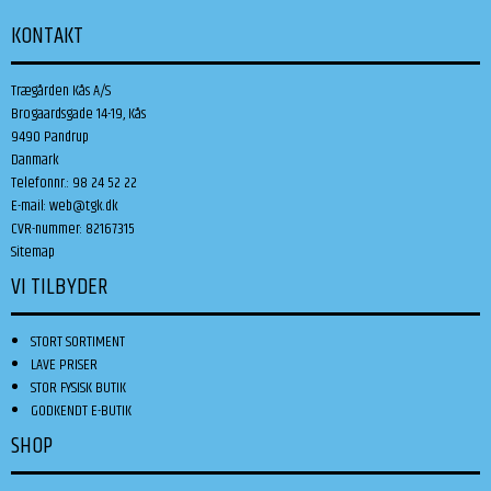
KONTAKT
Trægården Kås A/S
Brogaardsgade 14-19, Kås
9490 Pandrup
Danmark
Telefonnr.
:
98 24 52 22
E-mail
:
web@tgk.dk
CVR-nummer
:
82167315
Sitemap
VI TILBYDER
STORT SORTIMENT
LAVE PRISER
STOR FYSISK BUTIK
GODKENDT E-BUTIK
SHOP