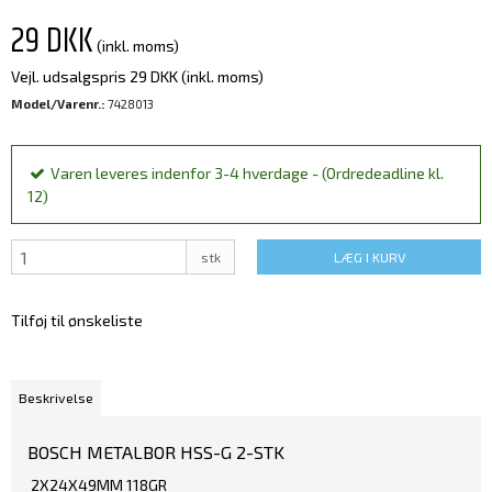
29 DKK
(inkl. moms)
Vejl. udsalgspris 29 DKK
(inkl. moms)
Model/Varenr.:
7428013
Varen leveres indenfor 3-4 hverdage - (Ordredeadline kl.
12)
stk
LÆG I KURV
Tilføj til ønskeliste
Beskrivelse
BOSCH METALBOR HSS-G 2-STK
2X24X49MM 118GR