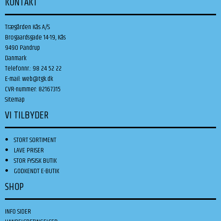
KONTAKT
Trægården Kås A/S
Brogaardsgade 14-19, Kås
9490 Pandrup
Danmark
Telefonnr.
:
98 24 52 22
E-mail
:
web@tgk.dk
CVR-nummer
:
82167315
Sitemap
VI TILBYDER
STORT SORTIMENT
LAVE PRISER
STOR FYSISK BUTIK
GODKENDT E-BUTIK
SHOP
INFO SIDER