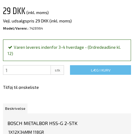
29 DKK
(inkl. moms)
Vejl. udsalgspris 29 DKK
(inkl. moms)
Model/Varenr.:
7428964
Varen leveres indenfor 3-4 hverdage - (Ordredeadline kl.
12)
stk
LÆG I KURV
Tilføj til ønskeliste
Beskrivelse
BOSCH METALBOR HSS-G 2-STK
1X12X34MM 118GR