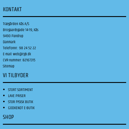
KONTAKT
Trægården Kås A/S
Brogaardsgade 14-19, Kås
9490 Pandrup
Danmark
Telefonnr.
:
98 24 52 22
E-mail
:
web@tgk.dk
CVR-nummer
:
82167315
Sitemap
VI TILBYDER
STORT SORTIMENT
LAVE PRISER
STOR FYSISK BUTIK
GODKENDT E-BUTIK
SHOP