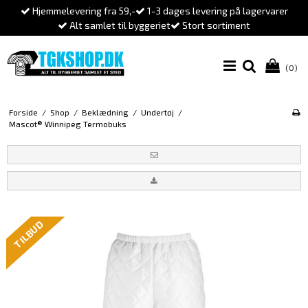
Hjemmelevering fra 59,-
1-3 dages levering på lagervarer
Alt samlet til byggeriet
Stort sortiment
(0)
Forside
/
Shop
/
Beklædning
/
Undertøj
/
Mascot® Winnipeg Termobuks
TILBUD