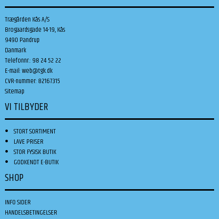
Trægården Kås A/S
Brogaardsgade 14-19, Kås
9490 Pandrup
Danmark
Telefonnr.
:
98 24 52 22
E-mail
:
web@tgk.dk
CVR-nummer
:
82167315
Sitemap
VI TILBYDER
STORT SORTIMENT
LAVE PRISER
STOR FYSISK BUTIK
GODKENDT E-BUTIK
SHOP
INFO SIDER
HANDELSBETINGELSER