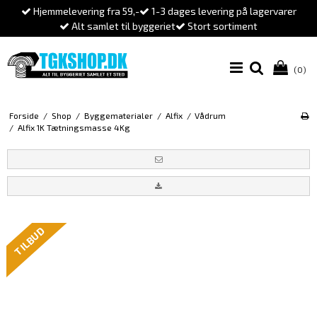
Hjemmelevering fra 59,-
1-3 dages levering på lagervarer
Alt samlet til byggeriet
Stort sortiment
(0)
Forside
/
Shop
/
Byggematerialer
/
Alfix
/
Vådrum
/
Alfix 1K Tætningsmasse 4Kg
TILBUD