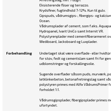
Eksisterende fliser og terrazzo.
Krydsfiner, fugtindhold 7-12%. Kun til gulv.
Gipspuds, vådrumsgips-, fibergips- og kalcium
Ocean.
Vådrumsplader af cement, som f.eks. Aquapa
Hydropanel, Ivarit UniCo samt Internit VR.
Polystyrenplader med cementfiberarmeret ove
Wediboard, Jackoboard og Luxplader.
Forbehandling
Underlaget skal være overflade- eller hvidtør
for støv, fedt og cementslam samt fri for g
udblomstringer og forskallingsolie.
Sugende overflader såsom puds, murværk, po
letklinkerbeton, betonafretningslag samt v
polystyren primes med Alfix VådrumsPrimer f
forholdet 1:1.
Vådrumsgipsplader, fibergipsplader primes 
ufortyndet.