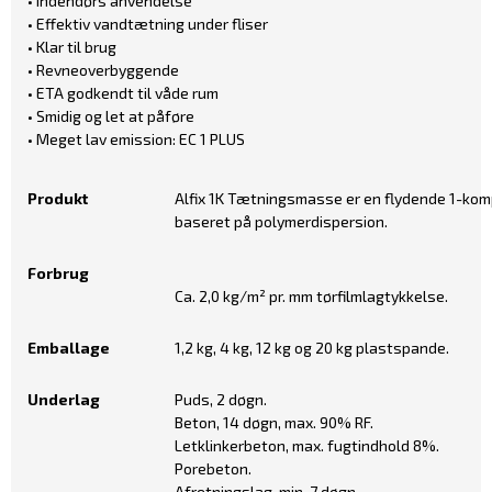
• Indendørs anvendelse
• Effektiv vandtætning under fliser
• Klar til brug
• Revneoverbyggende
• ETA godkendt til våde rum
• Smidig og let at påføre
• Meget lav emission: EC 1 PLUS
Produkt
Alfix 1K Tætningsmasse er en flydende 1-k
baseret på polymerdispersion.
Forbrug
Ca. 2,0 kg/m² pr. mm tørfilmlagtykkelse.
Emballage
1,2 kg, 4 kg, 12 kg og 20 kg plastspande.
Underlag
Puds, 2 døgn.
Beton, 14 døgn, max. 90% RF.
Letklinkerbeton, max. fugtindhold 8%.
Porebeton.
Afretningslag, min. 7 døgn.