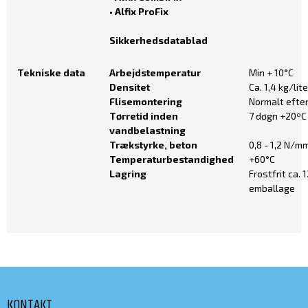
• Alfix ProFix
Sikkerhedsdatablad
Tekniske data
Arbejdstemperatur
Min + 10°C
Densitet
Ca. 1,4 kg/lite
Flisemontering
Normalt efter
Tørretid inden
7 døgn +20ºC
vandbelastning
Trækstyrke, beton
0,8 - 1,2 N/m
Temperaturbestandighed
+60°C
Lagring
Frostfrit ca.
emballage
KONTAKT