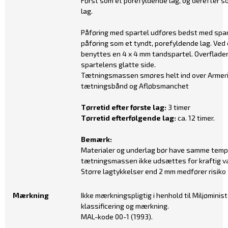
Først som et porefyldende lag, og derefter s
lag.
Påføring med spartel udføres bedst med spar
påføring som et tyndt, porefyldende lag. Ved
benyttes en 4 x 4 mm tandspartel. Overfladen
spartelens glatte side.
Tætningsmassen smøres helt ind over Armeri
tætningsbånd og Afløbsmanchet
Tørretid efter første lag:
3 timer
Tørretid efterfølgende lag:
ca. 12 timer.
Bemærk:
Materialer og underlag bør have samme tempe
tætningsmassen ikke udsættes for kraftig va
Større lagtykkelser end 2 mm medfører risiko
Mærkning
Ikke mærkningspligtig i henhold til Miljøminist
klassificering og mærkning.
MAL-kode 00-1 (1993).