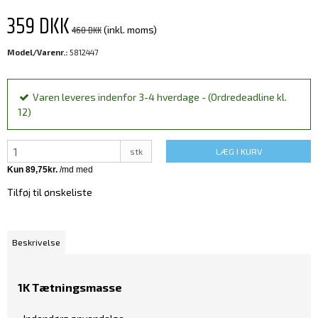
359 DKK
460 DKK
(inkl. moms)
Model/Varenr.:
5812447
Varen leveres indenfor 3-4 hverdage - (Ordredeadline kl.
12)
stk
LÆG I KURV
Tilføj til ønskeliste
Beskrivelse
1K Tætningsmasse