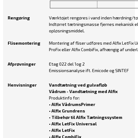
Rengøring
Værktøjet rengøres i vand inden hærdning/tør
Indtørret tætningsmasse fjernes mekanisk el
opløsningsmiddel.
Flisemontering
Montering af fliser udføres med Alfix LetFix Uni
ProFix eller Alfix CombiFix, afhængig af underl
Afprøvninger
Etag 022 del 1og 2
Emissionsanalyse ift. Emicode og SINTEF
Henvisninger
Vandtætning ved gulvafløb
Vådrum - Vandtætning med Alfix
Produktinfo for:
• Alfix VådrumsPrimer
• Alfix Grundrens
• Tilbehør til Alfix Tætningssystem
• Alfix LetFix Universal
• Alfix LetFix
• Alfix CombiFix