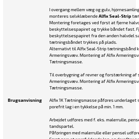
I overgang mellem væg og gulv, hjørnesamling
monteres selvklæbende
Alfix Seal-Strip
tæt
Montering foretages ved først at fjerne halv
beskyttelsespapiret og trykke båndet fast. F
beskyttelsespapiret fra den anden halvdel s
tætningsbåndet trykkes på plads.
Alternativt til Alfix Seal-Strip tætningsbånd 
Armeringsvæv. Montering af Alfix Armeringsv
Tætningsmasse.
Til overbygning af revner og forstærkning af
Armeringsvæv. Montering af Alfix Armeringsv
Tætningsmasse.
Brugsanvisning
Alfix 1K Tætningsmasse påføres underlaget
porefrit lag i en tykkelse på min. 1 mm.
Arbejdet udføres med f. eks. malerrulle, pense
tandspartel.
Påføringen med malerrulle eller pensel udfør