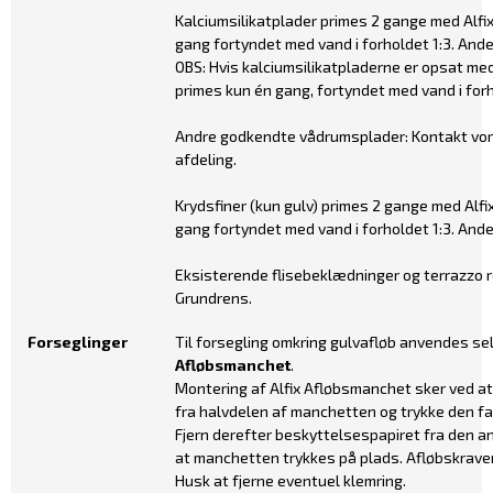
Kalciumsilikatplader primes 2 gange med Alfi
gang fortyndet med vand i forholdet 1:3. And
OBS: Hvis kalciumsilikatpladerne er opsat me
primes kun én gang, fortyndet med vand i forh
Andre godkendte vådrumsplader: Kontakt vor
afdeling.
Krydsfiner (kun gulv) primes 2 gange med Alf
gang fortyndet med vand i forholdet 1:3. And
Eksisterende flisebeklædninger og terrazzo 
Grundrens.
Forseglinger
Til forsegling omkring gulvafløb anvendes 
Afløbsmanchet
.
Montering af Alfix Afløbsmanchet sker ved at
fra halvdelen af manchetten og trykke den fas
Fjern derefter beskyttelsespapiret fra den a
at manchetten trykkes på plads. Afløbskraven
Husk at fjerne eventuel klemring.