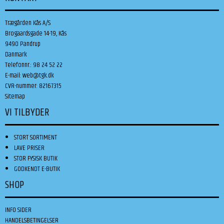
Trægården Kås A/S
Brogaardsgade 14-19, Kås
9490 Pandrup
Danmark
Telefonnr.
:
98 24 52 22
E-mail
:
web@tgk.dk
CVR-nummer
:
82167315
Sitemap
VI TILBYDER
STORT SORTIMENT
LAVE PRISER
STOR FYSISK BUTIK
GODKENDT E-BUTIK
SHOP
INFO SIDER
HANDELSBETINGELSER