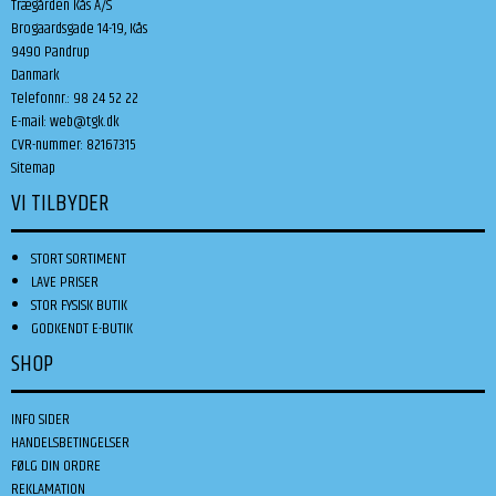
Trægården Kås A/S
Brogaardsgade 14-19, Kås
9490 Pandrup
Danmark
Telefonnr.
:
98 24 52 22
E-mail
:
web@tgk.dk
CVR-nummer
:
82167315
Sitemap
VI TILBYDER
STORT SORTIMENT
LAVE PRISER
STOR FYSISK BUTIK
GODKENDT E-BUTIK
SHOP
INFO SIDER
HANDELSBETINGELSER
FØLG DIN ORDRE
REKLAMATION