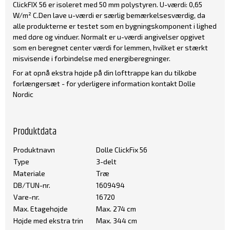
ClickFIX 56 er isoleret med 50 mm polystyren. U-værdi: 0,65
W/m² C.Den lave u-værdi er særlig bemærkelsesværdig, da
alle produkterne er testet som en bygningskomponent i lighed
med døre og vinduer. Normalt er u-værdi angivelser opgivet
som en beregnet center værdi for lemmen, hvilket er stærkt
misvisende i forbindelse med energiberegninger.
For at opnå ekstra højde på din lofttrappe kan du tilkøbe
forlængersæt - for yderligere information kontakt Dolle
Nordic
Produktdata
Produktnavn
Dolle ClickFix 56
Type
3-delt
Materiale
Træ
DB/TUN-nr.
1609494
Vare-nr.
16720
Max. Etagehøjde
Max. 274 cm
Højde med ekstra trin
Max. 344 cm