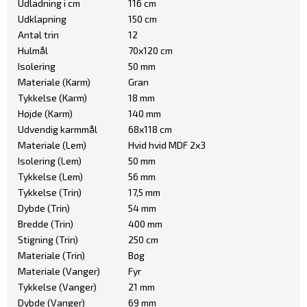
Udladning i cm
116 cm
Udklapning
150 cm
Antal trin
12
Hulmål
70x120 cm
Isolering
50 mm
Materiale (Karm)
Gran
Tykkelse (Karm)
18 mm
Højde (Karm)
140 mm
Udvendig karmmål
68x118 cm
Materiale (Lem)
Hvid hvid MDF 2x3
Isolering (Lem)
50 mm
Tykkelse (Lem)
56 mm
Tykkelse (Trin)
17,5 mm
Dybde (Trin)
54 mm
Bredde (Trin)
400 mm
Stigning (Trin)
250 cm
Materiale (Trin)
Bøg
Materiale (Vanger)
Fyr
Tykkelse (Vanger)
21 mm
Dybde (Vanger)
69 mm