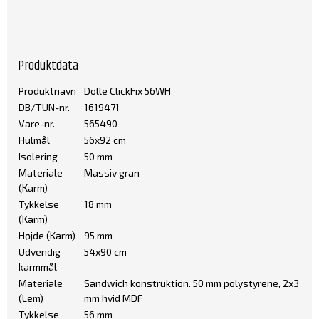
Produktdata
Produktnavn
Dolle ClickFix 56WH
DB/TUN-nr.
1619471
Vare-nr.
565490
Hulmål
56x92 cm
Isolering
50 mm
Materiale
Massiv gran
(Karm)
Tykkelse
18 mm
(Karm)
Højde (Karm)
95 mm
Udvendig
54x90 cm
karmmål
Materiale
Sandwich konstruktion. 50 mm polystyrene, 2x3
(Lem)
mm hvid MDF
Tykkelse
56 mm