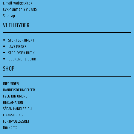
E-mail
:
web@tgk.dk
CVR-nummer
:
82167315
Sitemap
VI TILBYDER
STORT SORTIMENT
LAVE PRISER
STOR FYSISK BUTIK
GODKENDT E-BUTIK
SHOP
INFO SIDER
HANDELSBETINGELSER
FØLG DIN ORDRE
REKLAMATION
SÅDAN HANDLER DU
FINANSIERING
FORTRYDELSESRET
Din konto