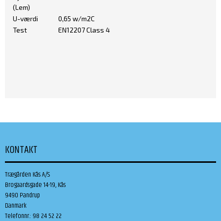
(Lem)
U-værdi
0,65 w/m2C
Test
EN12207 Class 4
KONTAKT
Trægården Kås A/S
Brogaardsgade 14-19, Kås
9490 Pandrup
Danmark
Telefonnr.
:
98 24 52 22