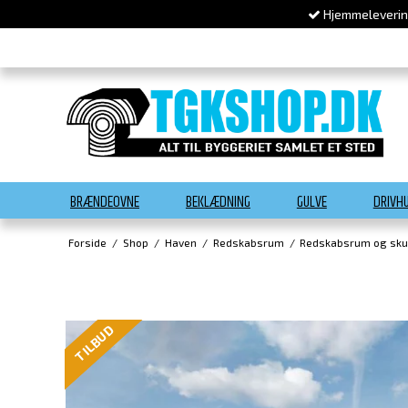
Hjemmelevering
BRÆNDEOVNE
BEKLÆDNING
GULVE
DRIVH
Forside
/
Shop
/
Haven
/
Redskabsrum
/
Redskabsrum og sku
TILBUD