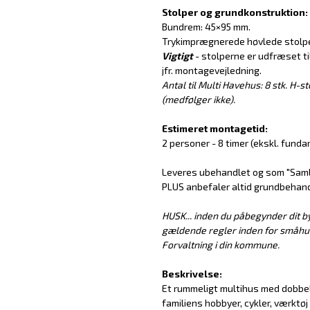
Stolper og grundkonstruktion:
Bundrem: 45×95 mm.
Trykimprægnerede høvlede stolpe
Vigtigt
- stolperne er udfræset til
jfr. montagevejledning.
Antal til Multi Havehus: 8 stk. H-
(medfølger ikke).
Estimeret montagetid:
2 personer - 8 timer (ekskl. funda
Leveres ubehandlet og som "Saml 
PLUS anbefaler altid grundbehandl
HUSK... inden du påbegynder dit by
gældende regler inden for småhusb
Forvaltning i din kommune.
Beskrivelse:
Et rummeligt multihus med dobbelt
familiens hobbyer, cykler, værktøj