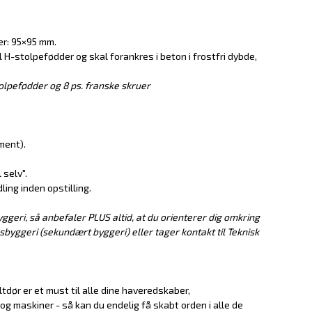
r: 95×95 mm.
 H-stolpefødder og skal forankres i beton i frostfri dybde,
stolpefødder og 8 ps. franske skruer
ment).
selv".
ing inden opstilling.
ggeri, så anbefaler PLUS altid, at du orienterer dig omkring
yggeri (sekundært byggeri) eller tager kontakt til Teknisk
dør er et must til alle dine haveredskaber,
 og maskiner - så kan du endelig få skabt orden i alle de