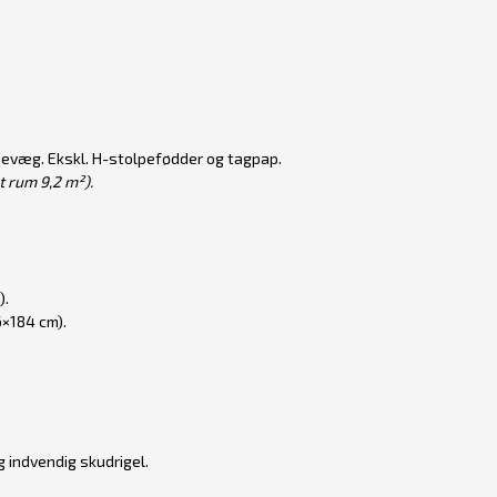
devæg. Ekskl. H-stolpefødder og tagpap.
 rum 9,2 m²).
).
×184 cm).
 indvendig skudrigel.