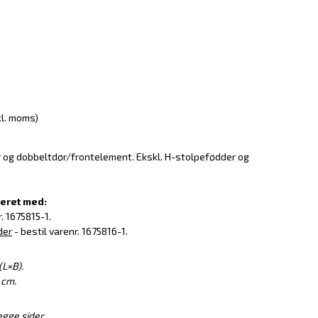
kl. moms)
r og dobbeltdør/frontelement. Ekskl. H-stolpefødder og
eret med:
. 1675815-1.
der
- bestil varenr. 1675816-1.
L×B).
 cm.
gge sider.