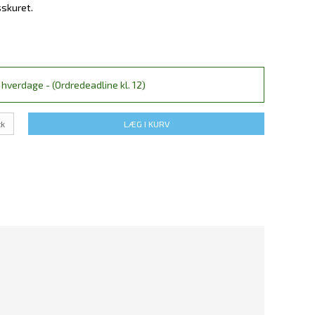
bsskuret.
hverdage - (Ordredeadline kl. 12)
tk
LÆG I KURV