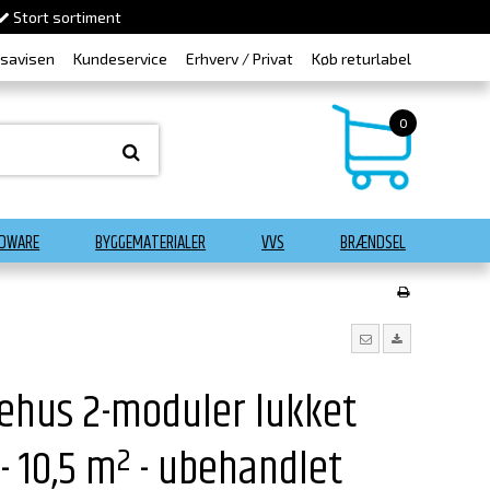
Stort sortiment
dsavisen
Kundeservice
Erhverv / Privat
Køb returlabel
0
DWARE
BYGGEMATERIALER
VVS
BRÆNDSEL
vehus 2-moduler lukket
 10,5 m² - ubehandlet