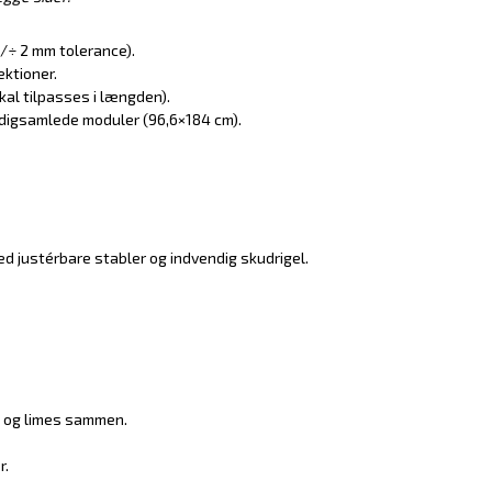
/÷ 2 mm tolerance).
ektioner.
al tilpasses i længden).
digsamlede moduler (96,6×184 cm).
d justérbare stabler og indvendig skudrigel.
s og limes sammen.
r.