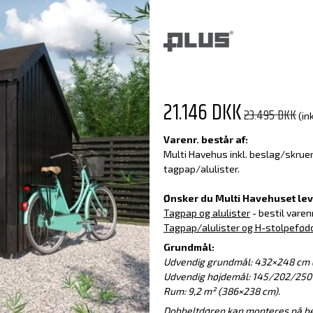
21.146 DKK
23.495 DKK
(in
Varenr. består af:
Multi Havehus inkl. beslag/skrue
tagpap/alulister.
Ønsker du Multi Havehuset lev
Tagpap og alulister
- bestil varenr
Tagpap/alulister og H-stolpefød
Grundmål:
Udvendig grundmål: 432×248 cm (
Udvendig højdemål: 145/202/250
Rum:
9,2 m²
(386
×2
3
8 cm
).
Dobbeltdøren kan monteres
på
be