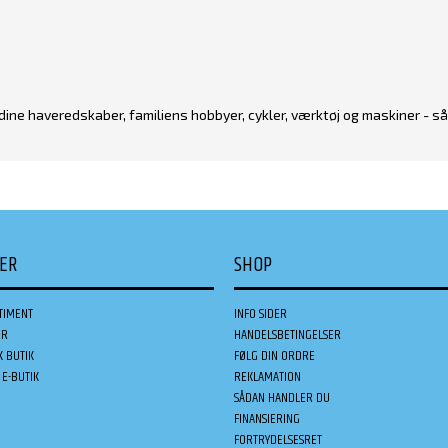
ine haveredskaber, familiens hobbyer, cykler, værktøj og maskiner - så k
DER
SHOP
TIMENT
INFO SIDER
ER
HANDELSBETINGELSER
K BUTIK
FØLG DIN ORDRE
E-BUTIK
REKLAMATION
SÅDAN HANDLER DU
FINANSIERING
FORTRYDELSESRET