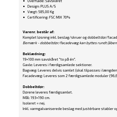
Overflade: Savskåret
Design: PLUS A/S
Vægt: 585,00 Kg
Certificering: FSC MIX 70%
Varenr. består af:
Komplet løsning inkl. beslag/skruer og dobbeltdør/faca
Bemærk - dobbeltdør/facadevæg kan byttes rundt (åbent
Beklædning:
19×100 mm savskåret "to på én".
Gavle: Leveres i færdigsamlede sektioner.
Bagvæg: Leveres delvis samlet (skal tilpasses i længden
Facadevæg: Leveres som 2 færdigsamlede moduler (96,6
Dobbeltdør:
Dørene leveres færdigsamlet.
Mål: 193×190 cm.
Isoleret = nej.
Inkl. varmgalvaniserede beslag med justérbare stabler og