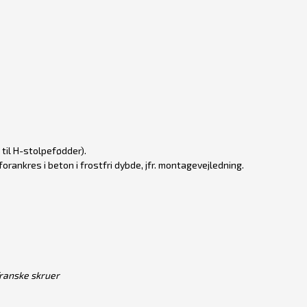
til H-stolpefødder).
rankres i beton i frostfri dybde, jfr. montagevejledning.
 franske skruer