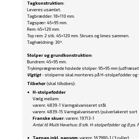
Tagkonstruktion:
Leveres usamlet.
Tagbrædder: 18×110 mm.
Tagspær: 45×95 mm.
Rem: 45×120 mm.
Top rem: 2 stk. 45×120 mm. Skrues og limes sammen.
Taghældning: 30º.
Stolper og grundkonstruktion:
Bundrem: 45×95 mm.
Trykimprægnerede høvlede stolper: 95×95 mm (udfræset 
Vigtigt
- stolperne skal monteres på H-stolpefødder og fo
Tilbehør
(skal tilkøbes):
H-stolpefødder
Vælg mellem:
varenr. 4839-1 Varmgalvaniseret stål
varenr. 4839-15 Varmgalvaniseret/pulverlakeret sort
Franske skuer
: varenr. 19713-1
Antal til Multi Havehus: 8 stk. H-stolpefødder og 8 ps.
Tagpap inkl. papsøm
: varenr. 167980-1 (3 ruller)