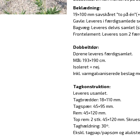
Beklædning:
19×100 mm savskåret "to på én"(+
Gavle: Leveres i færdigsamlede s
Bagvæg: Leveres delvis samlet (sk
Frontelement: Leveres som 2 fær
Dobbeltdør:
Dørene leveres færdigsamlet.
Mål: 193×190 cm.
Isoleret = nej.
Inkl. varmgalvaniserede beslag me
Tagkonstruktion:
Leveres usamlet.
Tagbrædder: 18×110 mm.
Tagspær: 45×95 mm.
Rem: 45×120 mm.
Top rem: 2 stk. 45×120 mm. Skrue
Taghældning: 30º.
Ekskl. tagpap/papsøm og aluliste