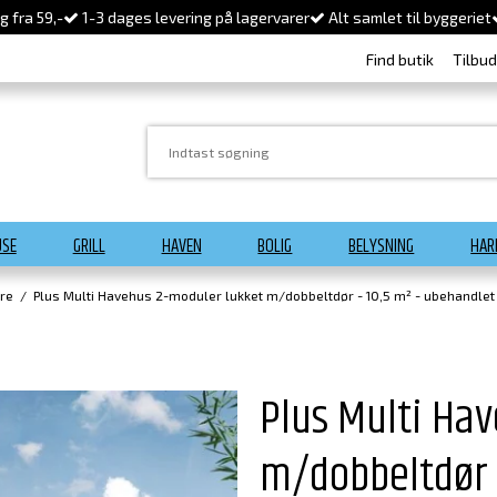
 fra 59,-
1-3 dages levering på lagervarer
Alt samlet til byggeriet
Find butik
Tilbu
USE
GRILL
HAVEN
BOLIG
BELYSNING
HAR
re
/
Plus Multi Havehus 2-moduler lukket m/dobbeltdør - 10,5 m² - ubehandlet
Plus Multi Ha
m/dobbeltdør -