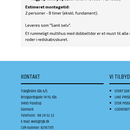
Estimeret montagetid:
2 personer - 8 timer (ekskl. fundament).
Leveres som "Saml selv".
Et rummeligt multihus med dobbeltdør er et must til alle d
roder i redskabsskuret.
KONTAKT
VI TILBY
Trægården Kås A/S
STORT SOR
Brogaardsgade 14-19, Kås
LAVE PRIS
9490 Pandrup
STOR FYSIS
Danmark
GODKENDT 
Telefonnr.
:
98 24 52 22
E-mail
:
web@tgk.dk
CVR-nummer
:
82167315