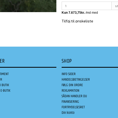
s
Tilføj til ønskeliste
DER
SHOP
TIMENT
INFO SIDER
ER
HANDELSBETINGELSER
K BUTIK
FØLG DIN ORDRE
E-BUTIK
REKLAMATION
SÅDAN HANDLER DU
FINANSIERING
FORTRYDELSESRET
Din konto