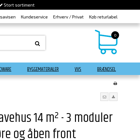
Stort sortiment
dsavisen
Kundeservice
Erhverv / Privat
Køb returlabel
0
DWARE
BYGGEMATERIALER
VVS
BRÆNDSEL
avehus 14 m² - 3 moduler
re og åben front