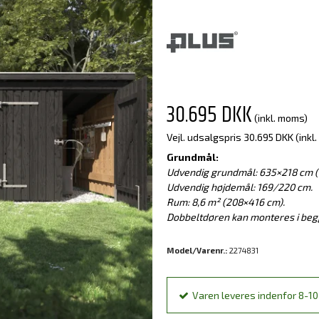
30.695 DKK
(inkl. moms)
Vejl. udsalgspris 30.695 DKK
(inkl
Grundmål:
Udvendig grundmål: 635×218 cm (
Udvendig højdemål: 169/220 cm.
Rum: 8,6 m² (208×416 cm).
Dobbeltdøren kan monteres i begg
Model/Varenr.:
2274831
Varen leveres indenfor 8-10 