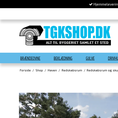
Hjemmelevering
BRÆNDEOVNE
BEKLÆDNING
GULVE
DRIVH
Forside
/
Shop
/
Haven
/
Redskabsrum
/
Redskabsrum og sku