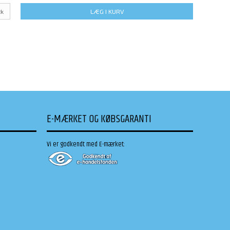
tk
LÆG I KURV
E-MÆRKET OG KØBSGARANTI
Vi er godkendt med E-mærket: