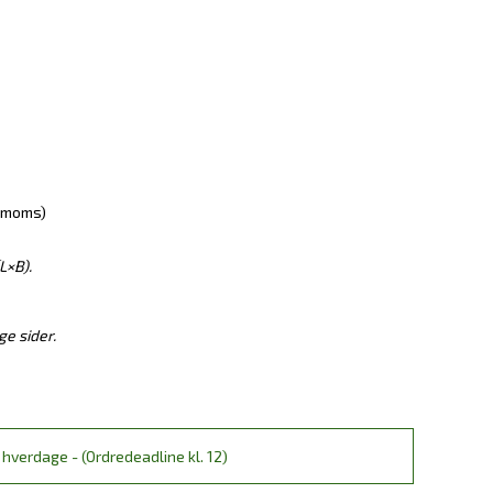
. moms)
L×B).
e sider.
hverdage - (Ordredeadline kl. 12)