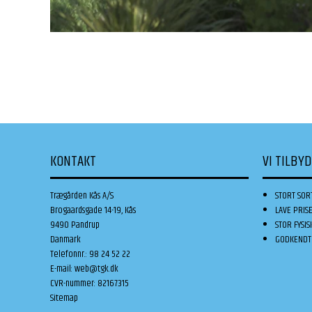
KONTAKT
VI TILBY
Trægården Kås A/S
STORT SOR
Brogaardsgade 14-19, Kås
LAVE PRIS
9490 Pandrup
STOR FYSIS
Danmark
GODKENDT 
Telefonnr.
:
98 24 52 22
E-mail
:
web@tgk.dk
CVR-nummer
:
82167315
Sitemap