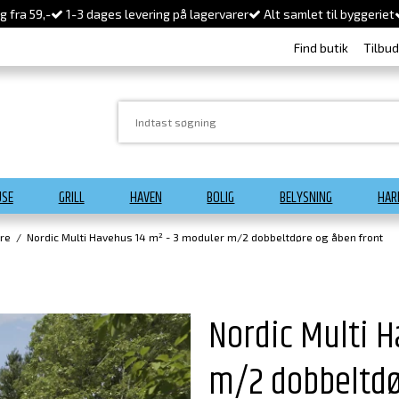
 fra 59,-
1-3 dages levering på lagervarer
Alt samlet til byggeriet
Find butik
Tilbu
USE
GRILL
HAVEN
BOLIG
BELYSNING
HAR
re
/
Nordic Multi Havehus 14 m² - 3 moduler m/2 dobbeltdøre og åben front
Nordic Multi H
m/2 dobbeltdø