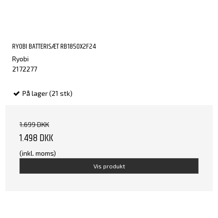
RYOBI BATTERISÆT RB1850X2F24
Ryobi
2172277
På lager (21 stk)
1.699 DKK
1.498 DKK
(inkl. moms)
Vis produkt