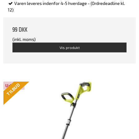
Varen leveres indenfor 4-5 hverdage - (Ordredeadline kl.
12)
99 DKK
(inkl. moms)
Vis produkt
TILBUD
Udsolgt