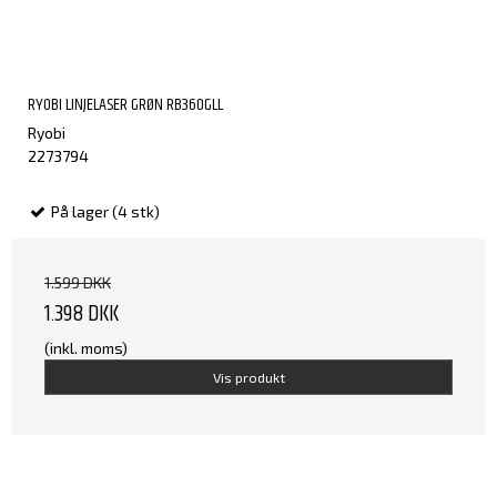
RYOBI LINJELASER GRØN RB360GLL
Ryobi
2273794
På lager (4 stk)
1.599 DKK
1.398 DKK
(inkl. moms)
Vis produkt