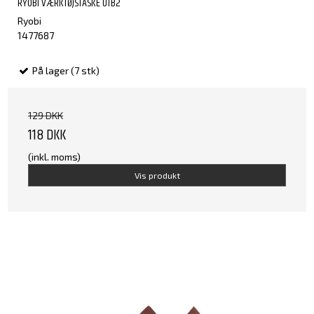
RYOBI VÆRKTØJSTASKE UTB2
Ryobi
1477687
På lager (7 stk)
129 DKK
118 DKK
(inkl. moms)
Vis produkt