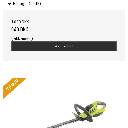
På lager (6 stk)
1.099 DKK
949 DKK
(inkl. moms)
Vis produkt
TILBUD