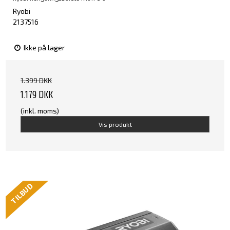
Ryobi
2137516
Ikke på lager
1.399 DKK
1.179 DKK
(inkl. moms)
Vis produkt
TILBUD