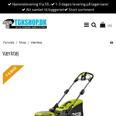
Hjemmelevering fra 59,-
1-3 dages levering på lagervarer
Alt samlet til byggeriet
Stort sortiment
(0)
Forside
/
Shop
/
Værktøj
Værktøj
TILBUD