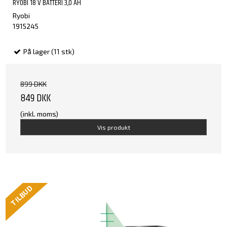
RYOBI 18 V BATTERI 3,0 AH
Ryobi
1915245
På lager (11 stk)
899 DKK
849 DKK
(inkl. moms)
Vis produkt
TILBUD