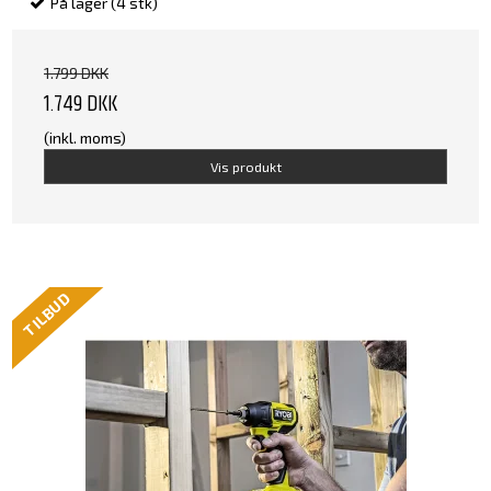
På lager (4 stk)
1.799 DKK
1.749 DKK
(inkl. moms)
Vis produkt
TILBUD