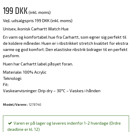
199 DKK
(inkl. moms)
Vejl. udsalgspris 199 DKK
(inkl. moms)
Unisex, ikonisk Carhartt Watch Hue
En varm og komfortabel hue fra Carhartt, som egner sig perfekt til
de koldere måneder. Huen er i ribstrikket stretch kvalitet for ekstra
varme og god komfort. Den elastiske ribstrik bidrager til en perfekt
pasform.
Huen har Carhartt label påsyet foran.
Materiale: 100% Acrylic
Teknologi:
Fit:
Vaskeanvisninger: Drip dry – 30°C – Vaskes i hånden
Model/Varenr.:
1278740
Varen er på lager og leveres indenfor 1-2 hverdage (Ordre
deadline er kl. 12)