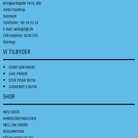
Brogaardsgade 14-19, Kås
9490 Pandrup
Danmark
Telefonnr.
:
98 24 52 22
E-mail
:
web@tgk.dk
CVR-nummer
:
82167315
Sitemap
VI TILBYDER
STORT SORTIMENT
LAVE PRISER
STOR FYSISK BUTIK
GODKENDT E-BUTIK
SHOP
INFO SIDER
HANDELSBETINGELSER
FØLG DIN ORDRE
REKLAMATION
SÅDAN HANDLER DU