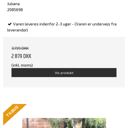
Juliana
2085698
Varen leveres indenfor 2-3 uger - (Varen er undervejs fra
leverandør)
3.199 DKK
2.879 DKK
(inkl. moms)
Vis produkt
TILBUD