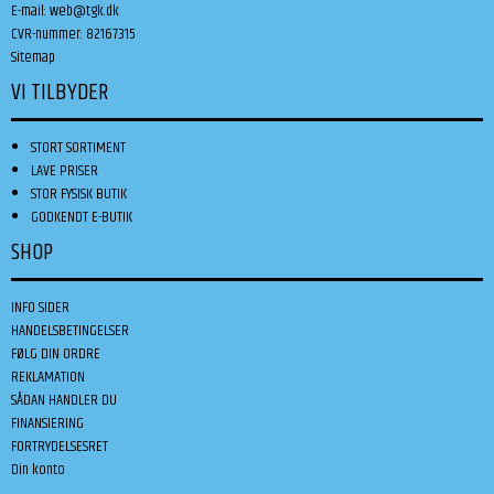
E-mail
:
web@tgk.dk
CVR-nummer
:
82167315
Sitemap
VI TILBYDER
STORT SORTIMENT
LAVE PRISER
STOR FYSISK BUTIK
GODKENDT E-BUTIK
SHOP
INFO SIDER
HANDELSBETINGELSER
FØLG DIN ORDRE
REKLAMATION
SÅDAN HANDLER DU
FINANSIERING
FORTRYDELSESRET
Din konto