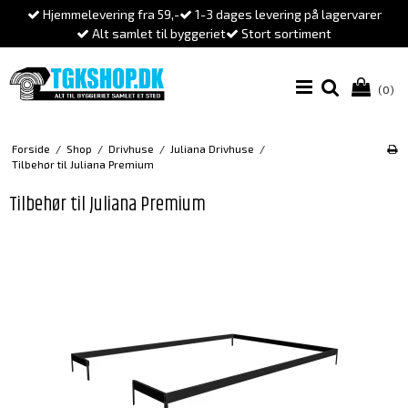
Hjemmelevering fra 59,-
1-3 dages levering på lagervarer
Alt samlet til byggeriet
Stort sortiment
(0)
Forside
/
Shop
/
Drivhuse
/
Juliana Drivhuse
/
Tilbehør til Juliana Premium
Tilbehør til Juliana Premium