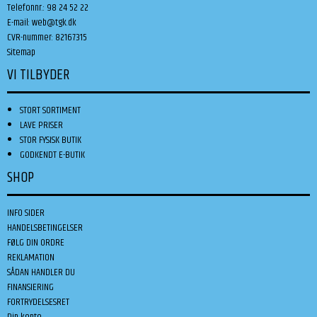
Telefonnr.
:
98 24 52 22
E-mail
:
web@tgk.dk
CVR-nummer
:
82167315
Sitemap
VI TILBYDER
STORT SORTIMENT
LAVE PRISER
STOR FYSISK BUTIK
GODKENDT E-BUTIK
SHOP
INFO SIDER
HANDELSBETINGELSER
FØLG DIN ORDRE
REKLAMATION
SÅDAN HANDLER DU
FINANSIERING
FORTRYDELSESRET