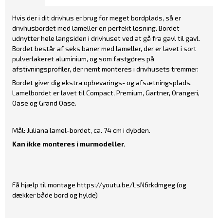
Hvis der i dit drivhus er brug for meget bordplads, så er
drivhusbordet med lameller en perfekt løsning. Bordet
udnytter hele langsiden i drivhuset ved at gå fra gavl til gavl.
Bordet består af seks baner med lameller, der er lavet i sort
pulverlakeret aluminium, og som fastgøres på
afstivningsprofiler, der nemt monteres i drivhusets tremmer.
Bordet giver dig ekstra opbevarings- og afsætningsplads.
Lamelbordet er lavet til Compact, Premium, Gartner, Orangeri,
Oase og Grand Oase.
Mål: Juliana lamel-bordet, ca. 74 cm i dybden.
Kan ikke monteres i murmodeller.
Få hjælp til montage
https://youtu.be/LsN6rkdmgeg
(og
dækker både bord og hylde)​