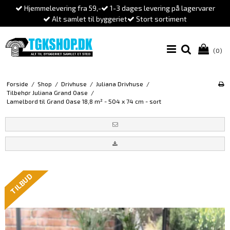
Hjemmelevering fra 59,-
1-3 dages levering på lagervarer
Alt samlet til byggeriet
Stort sortiment
(0)
Forside
/
Shop
/
Drivhuse
/
Juliana Drivhuse
/
Tilbehør Juliana Grand Oase
/
Lamelbord til Grand Oase 18,8 m² - 504 x 74 cm - sort
TILBUD