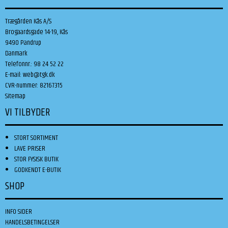
Trægården Kås A/S
Brogaardsgade 14-19, Kås
9490 Pandrup
Danmark
Telefonnr.
:
98 24 52 22
E-mail
:
web@tgk.dk
CVR-nummer
:
82167315
Sitemap
VI TILBYDER
STORT SORTIMENT
LAVE PRISER
STOR FYSISK BUTIK
GODKENDT E-BUTIK
SHOP
INFO SIDER
HANDELSBETINGELSER