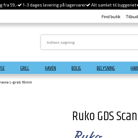
 fra 59,-
1-3 dages levering på lagervarer
Alt samlet til byggeriet
Find butik
Tilbu
USE
GRILL
HAVEN
BOLIG
BELYSNING
HAR
navia L-greb 16mm
Ruko GDS Scan