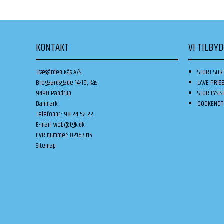
KONTAKT
VI TILBY
Trægården Kås A/S
STORT SOR
Brogaardsgade 14-19, Kås
LAVE PRIS
9490 Pandrup
STOR FYSIS
Danmark
GODKENDT 
Telefonnr.
:
98 24 52 22
E-mail
:
web@tgk.dk
CVR-nummer
:
82167315
Sitemap