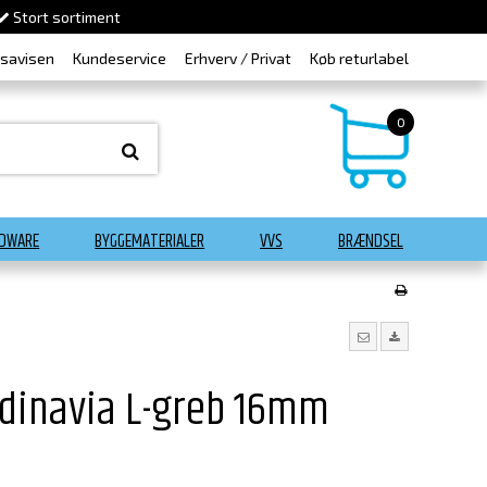
Stort sortiment
dsavisen
Kundeservice
Erhverv / Privat
Køb returlabel
0
DWARE
BYGGEMATERIALER
VVS
BRÆNDSEL
dinavia L-greb 16mm