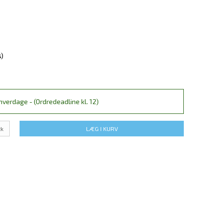
s)
verdage - (Ordredeadline kl. 12)
tk
LÆG I KURV