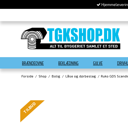
Hjemmelevering
BRÆNDEOVNE
BEKLÆDNING
GULVE
DRIVH
Forside
/
Shop
/
Bolig
/
Låse og dørbeslag
/
Ruko GDS Scandi
TILBUD