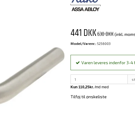
441 DKK
630 DKK
(inkl. mom
Model/Varenr.:
5256003
Varen leveres indenfor 3-4 h
s
Tilføj til ønskeliste