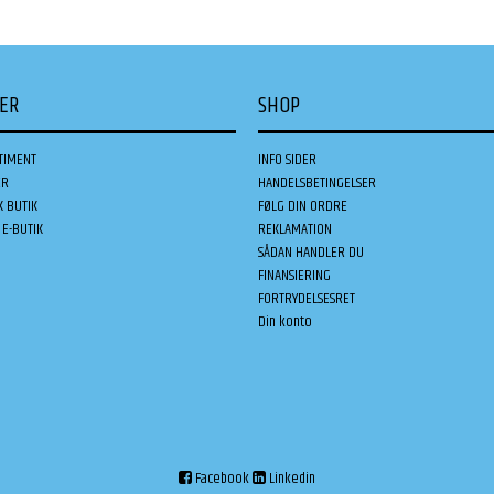
DER
SHOP
TIMENT
INFO SIDER
ER
HANDELSBETINGELSER
K BUTIK
FØLG DIN ORDRE
E-BUTIK
REKLAMATION
SÅDAN HANDLER DU
FINANSIERING
FORTRYDELSESRET
Din konto
Facebook
Linkedin