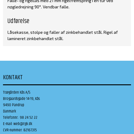
Falle- og rigellås med 21 mm rigelfremspring i én tur ved
nøgledrejning 90°. Vendbar falle.
Udførelse
Låsekasse, stolpe og faller af zinkbehandlet stål. Rigel af
lamineret zinkbehandlet stål.
KONTAKT
Trægården Kås A/S
Brogaardsgade 14-19, Kås
9490 Pandrup
Danmark
Telefonnr.
:
98 24 52 22
E-mail
:
web@tgk.dk
CVR-nummer
:
82167315