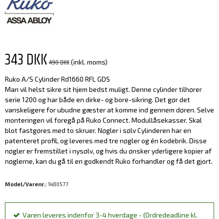
343 DKK
490 DKK
(inkl. moms)
Ruko A/S Cylinder Rd1660 RFL GDS
Man vil helst sikre sit hjem bedst muligt. Denne cylinder tilhører
serie 1200 og har både en dirke- og bore-sikring. Det gør det
vanskeligere for ubudne gæster at komme ind gennem døren. Selve
monteringen vil foregå på Ruko Connect. Modullåsekasser. Skal
blot fastgøres med to skruer. Nøgler i sølv Cylinderen har en
patenteret profil, og leveres med tre nøgler og én kodebrik. Disse
nøgler er fremstillet i nysølv, og hvis du ønsker yderligere kopier af
nøglerne, kan du gå til en godkendt Ruko forhandler og få det gjort.
Model/Varenr.:
1480577
Varen leveres indenfor 3-4 hverdage - (Ordredeadline kl.