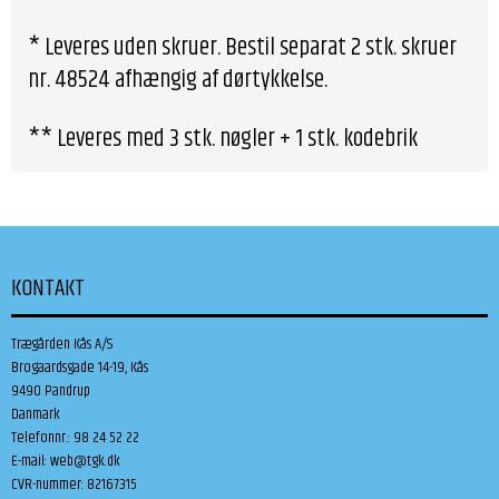
* Leveres uden skruer. Bestil separat 2 stk. skruer
nr. 48524 afhængig af dørtykkelse.
** Leveres med 3 stk. nøgler + 1 stk. kodebrik
KONTAKT
Trægården Kås A/S
Brogaardsgade 14-19, Kås
9490 Pandrup
Danmark
Telefonnr.
:
98 24 52 22
E-mail
:
web@tgk.dk
CVR-nummer
:
82167315