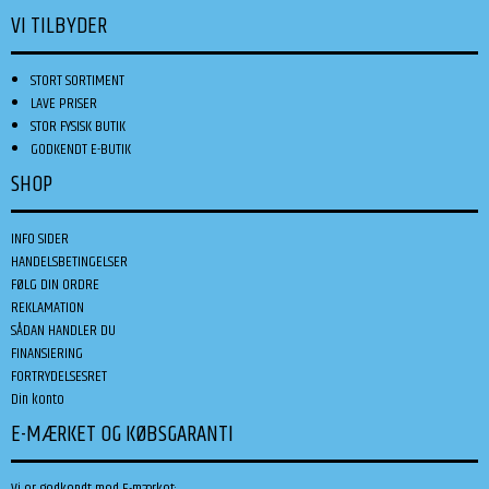
VI TILBYDER
STORT SORTIMENT
LAVE PRISER
STOR FYSISK BUTIK
GODKENDT E-BUTIK
SHOP
INFO SIDER
HANDELSBETINGELSER
FØLG DIN ORDRE
REKLAMATION
SÅDAN HANDLER DU
FINANSIERING
FORTRYDELSESRET
Din konto
E-MÆRKET OG KØBSGARANTI
Vi er godkendt med E-mærket: