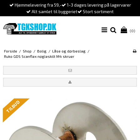
Hjemmelevering fra 59,-
1-3 dages levering på lagervarer
Alt samlet til byggeriet
Stort sortiment
(0)
Forside
/
Shop
/
Bolig
/
Låse og dørbeslag
/
Ruko GDS Scanflex nøgleskilt M4 skruer
TILBUD