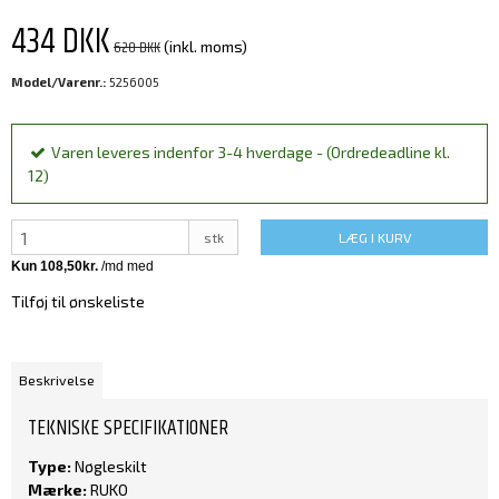
434 DKK
620 DKK
(inkl. moms)
Model/Varenr.:
5256005
Varen leveres indenfor 3-4 hverdage - (Ordredeadline kl.
12)
stk
LÆG I KURV
Tilføj til ønskeliste
Beskrivelse
TEKNISKE SPECIFIKATIONER
Type:
Nøgleskilt
Mærke:
RUKO