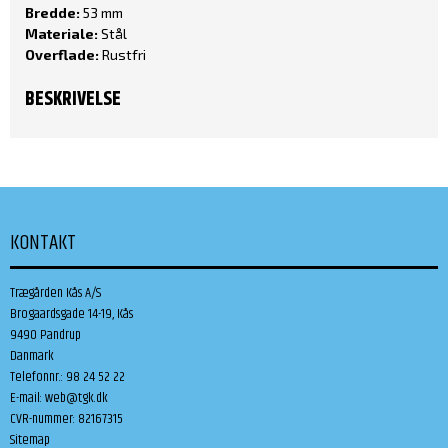
Bredde:
53 mm
Materiale:
Stål
Overflade:
Rustfri
BESKRIVELSE
KONTAKT
Trægården Kås A/S
Brogaardsgade 14-19, Kås
9490 Pandrup
Danmark
Telefonnr.
:
98 24 52 22
E-mail
:
web@tgk.dk
CVR-nummer
:
82167315
Sitemap