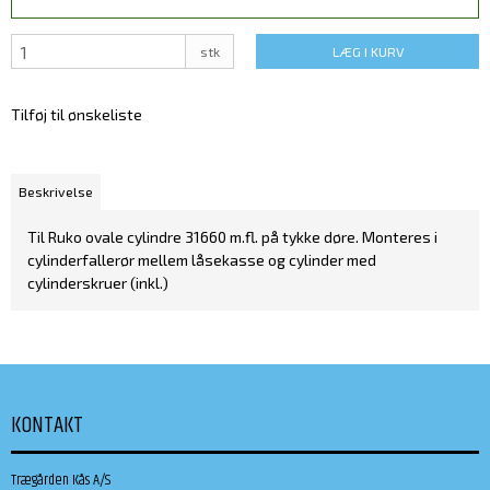
stk
LÆG I KURV
Tilføj til ønskeliste
Beskrivelse
Til Ruko ovale cylindre 31660 m.fl. på tykke døre. Monteres i
cylinderfallerør mellem låsekasse og cylinder med
cylinderskruer (inkl.)
KONTAKT
Trægården Kås A/S