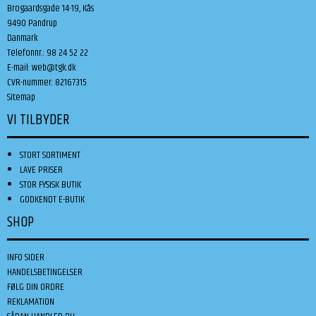
Brogaardsgade 14-19, Kås
9490 Pandrup
Danmark
Telefonnr.
:
98 24 52 22
E-mail
:
web@tgk.dk
CVR-nummer
:
82167315
Sitemap
VI TILBYDER
STORT SORTIMENT
LAVE PRISER
STOR FYSISK BUTIK
GODKENDT E-BUTIK
SHOP
INFO SIDER
HANDELSBETINGELSER
FØLG DIN ORDRE
REKLAMATION