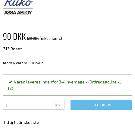
90 DKK
120 DKK
(inkl. moms)
313 Roset
Model/Varenr.:
5786486
Varen leveres indenfor 3-4 hverdage - (Ordredeadline kl.
12)
stk
LÆG I KURV
Tilføj til ønskeliste