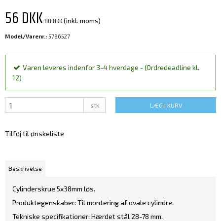
56 DKK
80 DKK
(inkl. moms)
Model/Varenr.:
5786527
Varen leveres indenfor 3-4 hverdage - (Ordredeadline kl.
12)
stk
LÆG I KURV
Tilføj til ønskeliste
Beskrivelse
Cylinderskrue 5x38mm løs.
Produktegenskaber: Til montering af ovale cylindre.
Tekniske specifikationer: Hærdet stål 28-78 mm.