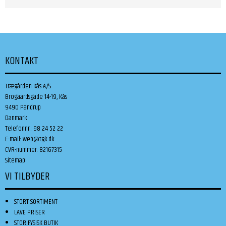
KONTAKT
Trægården Kås A/S
Brogaardsgade 14-19, Kås
9490 Pandrup
Danmark
Telefonnr.
:
98 24 52 22
E-mail
:
web@tgk.dk
CVR-nummer
:
82167315
Sitemap
VI TILBYDER
STORT SORTIMENT
LAVE PRISER
STOR FYSISK BUTIK