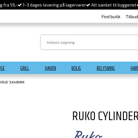
 fra 59,-
1-3 dages levering på lagervarer
Alt samlet til byggeriet
Find butik
Tilbu
USE
GRILL
HAVEN
BOLIG
BELYSNING
HAR
SKRUE 5X48MM
RUKO CYLINDE