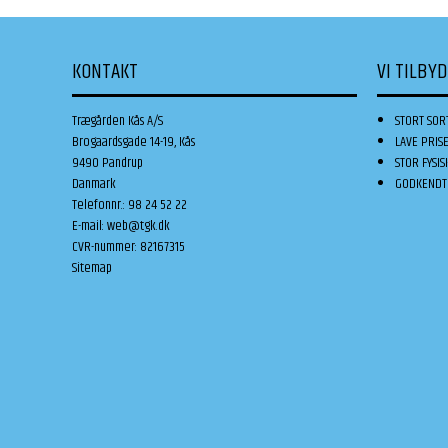
KONTAKT
VI TILBY
Trægården Kås A/S
STORT SOR
Brogaardsgade 14-19, Kås
LAVE PRIS
9490 Pandrup
STOR FYSIS
Danmark
GODKENDT 
Telefonnr.
:
98 24 52 22
E-mail
:
web@tgk.dk
CVR-nummer
:
82167315
Sitemap