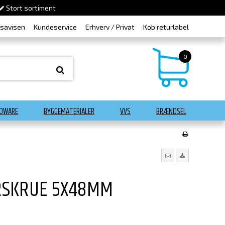
Stort sortiment
dsavisen
Kundeservice
Erhverv / Privat
Køb returlabel
0
DWARE
BYGGEMATERIALER
VVS
BRÆNDSEL
RSKRUE 5X48MM