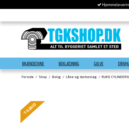
Hjemmelevering
BRÆNDEOVNE
BEKLÆDNING
GULVE
DRIVH
Forside
/
Shop
/
Bolig
/
Låse og dørbeslag
/
RUKO CYLINDER
TILBUD