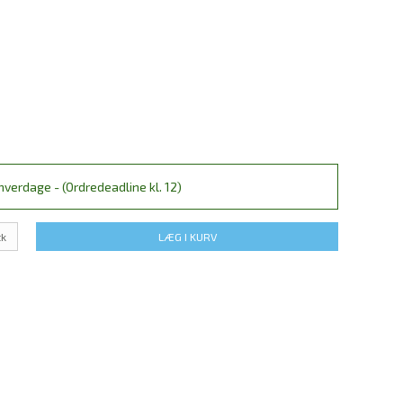
verdage - (Ordredeadline kl. 12)
tk
LÆG I KURV