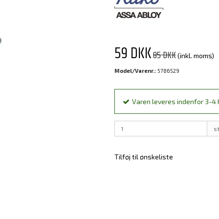
59 DKK
85 DKK
(inkl. moms)
Model/Varenr.:
5786529
Varen leveres indenfor 3-4 h
s
Tilføj til ønskeliste