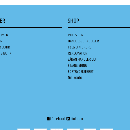
DER
SHOP
TIMENT
INFO SIDER
ER
HANDELSBETINGELSER
K BUTIK
FØLG DIN ORDRE
E-BUTIK
REKLAMATION
SÅDAN HANDLER DU
FINANSIERING
FORTRYDELSESRET
Din konto
Facebook
Linkedin