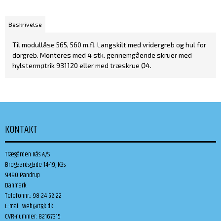
Beskrivelse
Til modullåse 565, 560 m.fl. Langskilt med vridergreb og hul for
dørgreb. Monteres med 4 stk. gennemgående skruer med
hylstermøtrik 931120 eller med træskrue Ø4.
KONTAKT
Trægården Kås A/S
Brogaardsgade 14-19, Kås
9490 Pandrup
Danmark
Telefonnr.
:
98 24 52 22
E-mail
:
web@tgk.dk
CVR-nummer
:
82167315