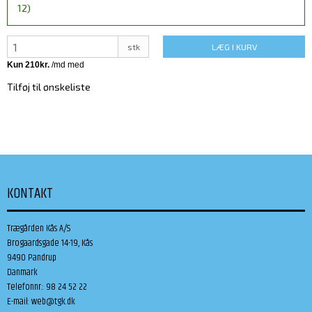
12)
stk
LÆG I KURV
Tilføj til ønskeliste
KONTAKT
Trægården Kås A/S
Brogaardsgade 14-19, Kås
9490 Pandrup
Danmark
Telefonnr.
:
98 24 52 22
E-mail
:
web@tgk.dk