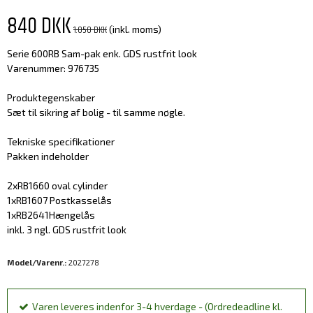
840 DKK
1.050 DKK
(inkl. moms)
Serie 600RB Sam-pak enk. GDS rustfrit look
Varenummer: 976735
Produktegenskaber
Sæt til sikring af bolig - til samme nøgle.
Tekniske specifikationer
Pakken indeholder
2xRB1660 oval cylinder
1xRB1607 Postkasselås
1xRB2641Hængelås
inkl. 3 ngl. GDS rustfrit look
Model/Varenr.:
2027278
Varen leveres indenfor 3-4 hverdage - (Ordredeadline kl.