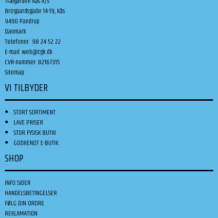
Trægården Kås A/S
Brogaardsgade 14-19, Kås
9490 Pandrup
Danmark
Telefonnr.
:
98 24 52 22
E-mail
:
web@tgk.dk
CVR-nummer
:
82167315
Sitemap
VI TILBYDER
STORT SORTIMENT
LAVE PRISER
STOR FYSISK BUTIK
GODKENDT E-BUTIK
SHOP
INFO SIDER
HANDELSBETINGELSER
FØLG DIN ORDRE
REKLAMATION