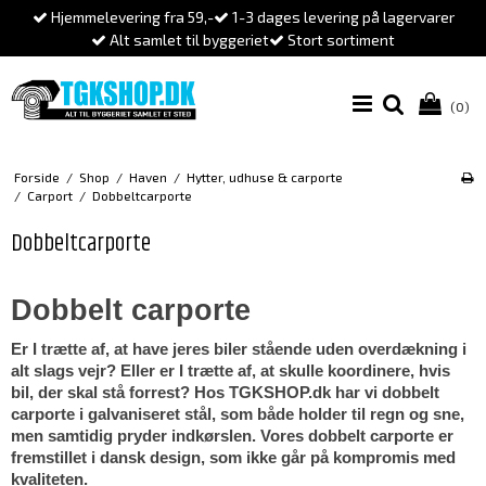
Hjemmelevering fra 59,-
1-3 dages levering på lagervarer
Alt samlet til byggeriet
Stort sortiment
(0)
Forside
/
Shop
/
Haven
/
Hytter, udhuse & carporte
/
Carport
/
Dobbeltcarporte
Dobbeltcarporte
Dobbelt carporte
Er I trætte af, at have jeres biler stående uden overdækning i 
alt slags vejr? Eller er I trætte af, at skulle koordinere, hvis 
bil, der skal stå forrest? Hos TGKSHOP.dk har vi dobbelt 
carporte i galvaniseret stål, som både holder til regn og sne, 
men samtidig pryder indkørslen. Vores dobbelt carporte er 
fremstillet i dansk design, som ikke går på kompromis med 
kvaliteten. 