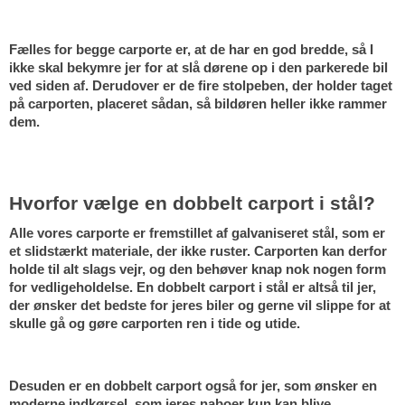
Fælles for begge carporte er, at de har en god bredde, så I 
ikke skal bekymre jer for at slå dørene op i den parkerede bil 
ved siden af. Derudover er de fire stolpeben, der holder taget 
på carporten, placeret sådan, så bildøren heller ikke rammer 
dem.
Hvorfor vælge en dobbelt carport i stål?
Alle vores carporte er fremstillet af galvaniseret stål, som er 
et slidstærkt materiale, der ikke ruster. Carporten kan derfor 
holde til alt slags vejr, og den behøver knap nok nogen form 
for vedligeholdelse. En dobbelt carport i stål er altså til jer, 
der ønsker det bedste for jeres biler og gerne vil slippe for at 
skulle gå og gøre carporten ren i tide og utide. 
Desuden er en dobbelt carport også for jer, som ønsker en 
moderne indkørsel, som jeres naboer kun kan blive 