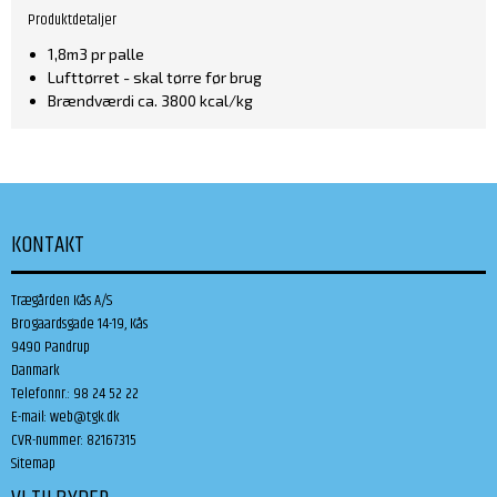
Produktdetaljer
1,8m3 pr palle
Lufttørret - skal tørre før brug
Brændværdi ca. 3800 kcal/kg
KONTAKT
Trægården Kås A/S
Brogaardsgade 14-19, Kås
9490 Pandrup
Danmark
Telefonnr.
:
98 24 52 22
E-mail
:
web@tgk.dk
CVR-nummer
:
82167315
Sitemap