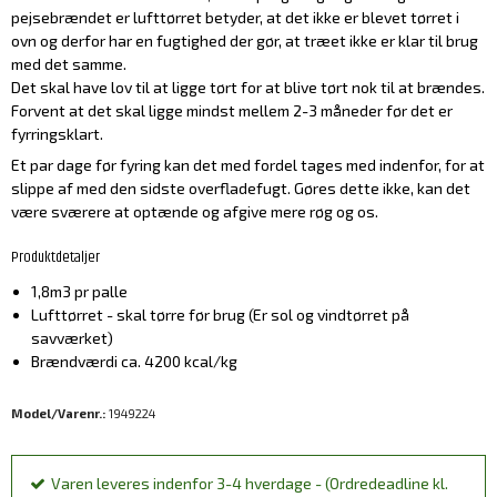
pejsebrændet er lufttørret betyder, at det ikke er blevet tørret i
ovn og derfor har en fugtighed der gør, at træet ikke er klar til brug
med det samme.
Det skal have lov til at ligge tørt for at blive tørt nok til at brændes.
Forvent at det skal ligge mindst mellem 2-3 måneder før det er
fyrringsklart.
Et par dage før fyring kan det med fordel tages med indenfor, for at
slippe af med den sidste overfladefugt. Gøres dette ikke, kan det
være sværere at optænde og afgive mere røg og os.
Produktdetaljer
1,8m3 pr palle
Lufttørret - skal tørre før brug (Er sol og vindtørret på
savværket)
Brændværdi ca. 4200 kcal/kg
Model/Varenr.:
1949224
Varen leveres indenfor 3-4 hverdage - (Ordredeadline kl.