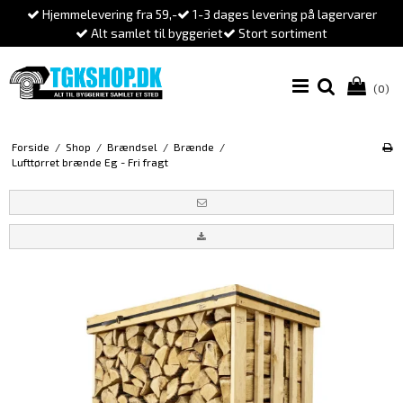
Hjemmelevering fra 59,-
1-3 dages levering på lagervarer
Alt samlet til byggeriet
Stort sortiment
(0)
Forside
/
Shop
/
Brændsel
/
Brænde
/
Lufttørret brænde Eg - Fri fragt