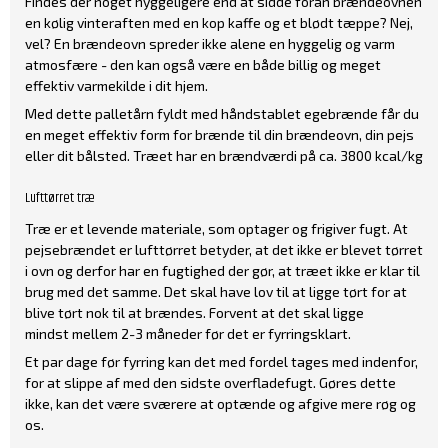
Findes der noget hyggeligere end at sidde foran brændeovnen
en kølig vinteraften med en kop kaffe og et blødt tæppe? Nej,
vel? En brændeovn spreder ikke alene en hyggelig og varm
atmosfære - den kan også være en både billig og meget
effektiv varmekilde i dit hjem.
Med dette palletårn fyldt med håndstablet egebrænde får du
en meget effektiv form for brænde til din brændeovn, din pejs
eller dit bålsted. Træet har en brændværdi på ca. 3800 kcal/kg
Lufttørret træ
Træ er et levende materiale, som optager og frigiver fugt. At
pejsebrændet er lufttørret betyder, at det ikke er blevet tørret
i ovn og derfor har en fugtighed der gør, at træet ikke er klar til
brug med det samme. Det skal have lov til at ligge tørt for at
blive tørt nok til at brændes. Forvent at det skal ligge
mindst mellem 2-3 måneder før det er fyrringsklart.
Et par dage før fyrring kan det med fordel tages med indenfor,
for at slippe af med den sidste overfladefugt. Gøres dette
ikke, kan det være sværere at optænde og afgive mere røg og
os.