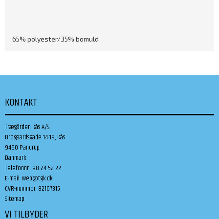
65% polyester/35% bomuld
KONTAKT
Trægården Kås A/S
Brogaardsgade 14-19, Kås
9490 Pandrup
Danmark
Telefonnr.
:
98 24 52 22
E-mail
:
web@tgk.dk
CVR-nummer
:
82167315
Sitemap
VI TILBYDER