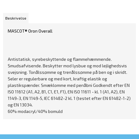
Beskrivelse
MASCOT® Oron Overall
Antistatisk, syrebeskyttende og flammehæmmende.
Smudsafvisende. Beskytter mod lysbue og mod lejlighedsvis
svejsning. Tonålssømme og trenålssømme på ben og i skridt.
Seler er regulerbare og med kort, kraftig elastik og
plastikspænder. Smæklomme med penåbni Godkendt efter EN
ISO 11612 (A1, A2, B1, C1, E1, F1), EN ISO 11611 - kl. 1 (A1, A2), EN
1149-3, EN 1149-5, IEC 61482-2 kl. 1 (testet efter EN 61482-1-2)
og EN 13034.
60% modacryl/40% bomuld