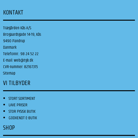
KONTAKT
Trægården Kås A/S
Brogaardsgade 14-19, Kås
9490 Pandrup
Danmark
Telefonnr.
:
98 24 52 22
E-mail
:
web@tgk.dk
CVR-nummer
:
82167315
Sitemap
VI TILBYDER
STORT SORTIMENT
LAVE PRISER
STOR FYSISK BUTIK
GODKENDT E-BUTIK
SHOP