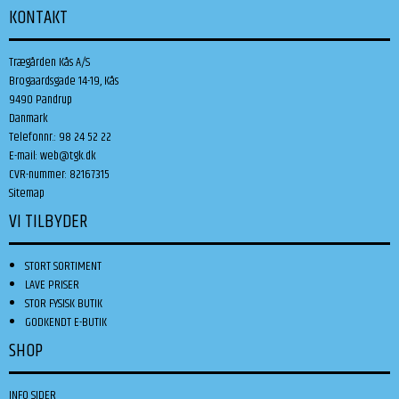
KONTAKT
Trægården Kås A/S
Brogaardsgade 14-19, Kås
9490 Pandrup
Danmark
Telefonnr.
:
98 24 52 22
E-mail
:
web@tgk.dk
CVR-nummer
:
82167315
Sitemap
VI TILBYDER
STORT SORTIMENT
LAVE PRISER
STOR FYSISK BUTIK
GODKENDT E-BUTIK
SHOP
INFO SIDER