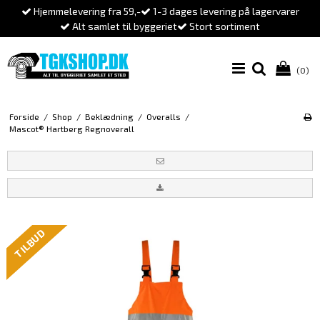
Hjemmelevering fra 59,-
1-3 dages levering på lagervarer
Alt samlet til byggeriet
Stort sortiment
(0)
Forside
/
Shop
/
Beklædning
/
Overalls
/
Mascot® Hartberg Regnoverall
TILBUD