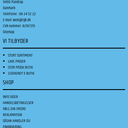
9490 Pandrup
Danmark
Telefonnr.
:
98 24 52 22
E-mail
:
web@tgk.dk
CVR-nummer
:
82167315
Sitemap
VI TILBYDER
STORT SORTIMENT
LAVE PRISER
STOR FYSISK BUTIK
GODKENDT E-BUTIK
SHOP
INFO SIDER
HANDELSBETINGELSER
FØLG DIN ORDRE
REKLAMATION
SÅDAN HANDLER DU
FINANSIERING