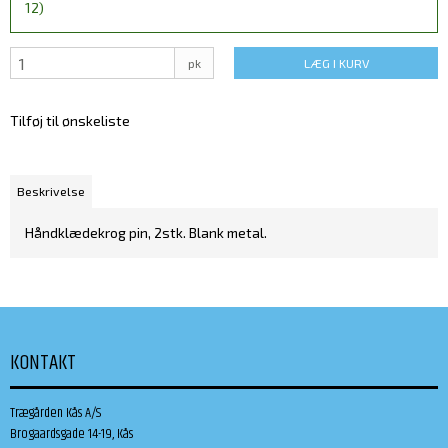
12)
pk
LÆG I KURV
Tilføj til ønskeliste
Beskrivelse
Håndklædekrog pin, 2stk. Blank metal.
KONTAKT
Trægården Kås A/S
Brogaardsgade 14-19, Kås