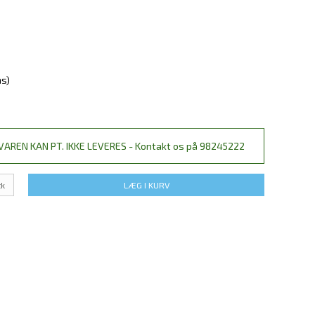
ms)
VAREN KAN PT. IKKE LEVERES - Kontakt os på 98245222
tk
LÆG I KURV