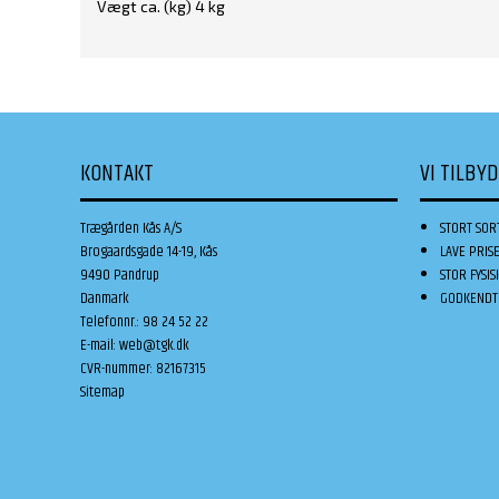
Vægt ca. (kg) 4 kg
KONTAKT
VI TILBY
Trægården Kås A/S
STORT SOR
Brogaardsgade 14-19, Kås
LAVE PRIS
9490 Pandrup
STOR FYSIS
Danmark
GODKENDT 
Telefonnr.
:
98 24 52 22
E-mail
:
web@tgk.dk
CVR-nummer
:
82167315
Sitemap