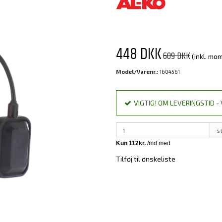
448 DKK
609 DKK
(inkl. mo
Model/Varenr.:
1604561
VIGTIG! OM LEVERINGSTID - 
s
Tilføj til ønskeliste