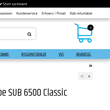
Stort sortiment
dsavisen
Kundeservice
Erhverv / Privat
Køb returlabel
0
DWARE
BYGGEMATERIALER
VVS
BRÆNDSEL
e SUB 6500 Classic