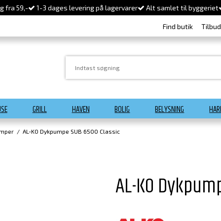
 fra 59,-
1-3 dages levering på lagervarer
Alt samlet til byggeriet
Find butik
Tilbu
USE
GRILL
HAVEN
BOLIG
BELYSNING
HAR
umper
/
AL-KO Dykpumpe SUB 6500 Classic
AL-KO Dykpump