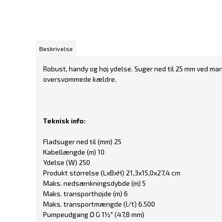
Beskrivelse
Robust, handy og høj ydelse. Suger ned til 25 mm ved man
oversvømmede kældre.
Teknisk info:
Fladsuger ned til (mm) 25
Kabellængde (m) 10
Ydelse (W) 250
Produkt størrelse (LxBxH) 21,3x15,0x27,4 cm
Maks. nedsænkningsdybde (m) 5
Maks. transporthøjde (m) 6
Maks. transportmængde (l/t) 6.500
Pumpeudgang Ø G 1½" (47,8 mm)