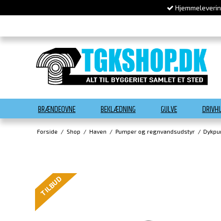
Hjemmelevering
BRÆNDEOVNE
BEKLÆDNING
GULVE
DRIVH
Forside
/
Shop
/
Haven
/
Pumper og regnvandsudstyr
/
Dykp
TILBUD