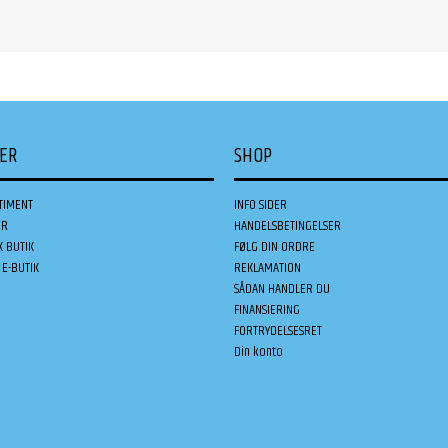
DER
SHOP
TIMENT
INFO SIDER
ER
HANDELSBETINGELSER
K BUTIK
FØLG DIN ORDRE
E-BUTIK
REKLAMATION
SÅDAN HANDLER DU
FINANSIERING
FORTRYDELSESRET
Din konto