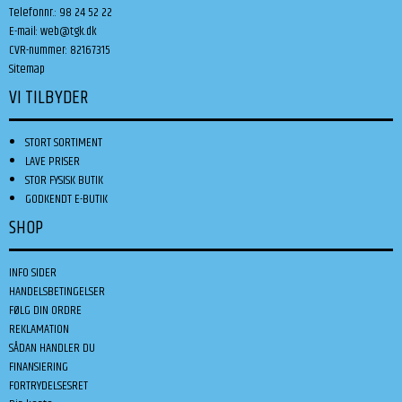
Telefonnr.
:
98 24 52 22
E-mail
:
web@tgk.dk
CVR-nummer
:
82167315
Sitemap
VI TILBYDER
STORT SORTIMENT
LAVE PRISER
STOR FYSISK BUTIK
GODKENDT E-BUTIK
SHOP
INFO SIDER
HANDELSBETINGELSER
FØLG DIN ORDRE
REKLAMATION
SÅDAN HANDLER DU
FINANSIERING
FORTRYDELSESRET