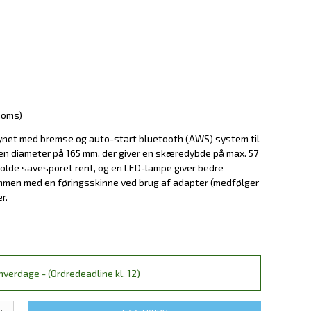
 moms)
rsynet med bremse og auto-start bluetooth (AWS) system til
 en diameter på 165 mm, der giver en skæredybde på max. 57
holde savesporet rent, og en LED-lampe giver bedre
mmen med en føringsskinne ved brug af adapter (medfølger
r.
verdage - (Ordredeadline kl. 12)