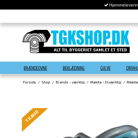
Hjemmelevering
BRÆNDEOVNE
BEKLÆDNING
GULVE
DRIVH
Forside
/
Shop
/
Brands - værktøj
/
Makita - Elværktøj
/
Makit
TILBUD