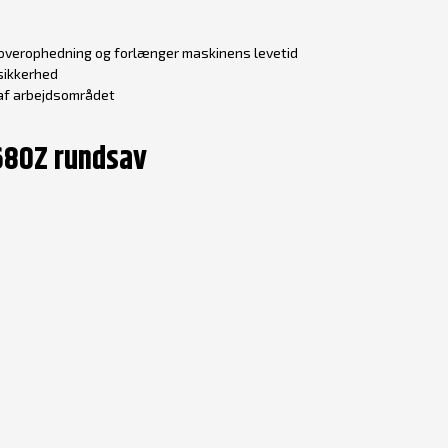
overophedning og forlænger maskinens levetid
sikkerhed
 af arbejdsområdet
S680Z rundsav