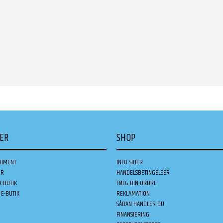
DER
SHOP
TIMENT
INFO SIDER
ER
HANDELSBETINGELSER
K BUTIK
FØLG DIN ORDRE
E-BUTIK
REKLAMATION
SÅDAN HANDLER DU
FINANSIERING