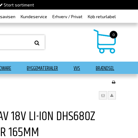
Stort sortiment
dsavisen
Kundeservice
Erhverv / Privat
Køb returlabel
0
DWARE
BYGGEMATERIALER
VVS
BRÆNDSEL
V 18V LI-ION DHS680Z
ER 165MM