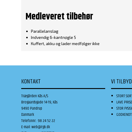
Medleveret tilbehør
Parallelanslag
Indvendig 6-kantnøgle 5
Kuffert, akku og lader medfølger ikke
KONTAKT
VI TILBY
Trægården Kås A/S
STORT SOR
Brogaardsgade 14-19, Kås
LAVE PRIS
9490 Pandrup
STOR FYSIS
Danmark
GODKENDT 
Telefonnr.
:
98 24 52 22
E-mail
:
web@tgk.dk