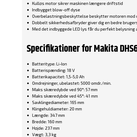
Kulløs motor sikrer maskinen længere driftstid
Indbygget blow-off dyse
Overbelastningsbeskyttelse beskytter motoren mod 
Dobbelt sikkerhedsafbryder giver dig en bedre bruger
Med det indbyggede LED lys får du perfekt belysning
Specifikationer for Makita DH
Batteritype: Li-Ion
Batterispænding: 18 V
Batterikapacitet: 1,5-5,0 Ah
Omdrejninger, ubelastet: 5000 omdr./min.
Maks skæredybde ved 90°: 57 mm
Maks skæredybde ved 45°: 41 mm
Savklingediameter: 165 mm
Klingehuldiameter: 20 mm
Længde: 347 mm
Bredde: 160 mm
Højde: 237 mm
Vægt: 3,3 kg