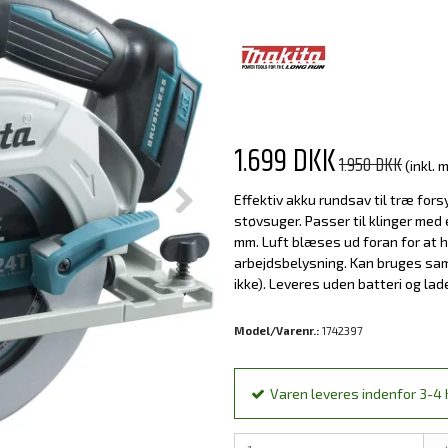
1.699 DKK
1.950 DKK
(inkl.
Effektiv akku rundsav til træ fo
støvsuger. Passer til klinger med
mm. Luft blæses ud foran for at 
arbejdsbelysning. Kan bruges sa
ikke). Leveres uden batteri og lade
Model/Varenr.:
1742397
Varen leveres indenfor 3-4 h