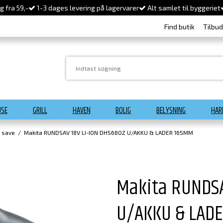
 fra 59,-
1-3 dages levering på lagervarer
Alt samlet til byggeriet
Find butik
Tilbu
USE
GRILL
HAVEN
BOLIG
BELYSNING
HAR
a save
/
Makita RUNDSAV 18V LI-ION DHS680Z U/AKKU & LADER 165MM
Makita RUNDSA
U/AKKU & LAD