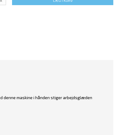
tk
LÆG I KURV
d denne maskine i hånden stiger arbejdsglæden