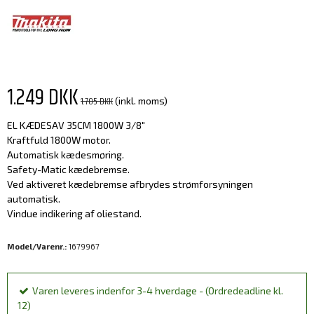
1.249 DKK
1.705 DKK
(inkl. moms)
EL KÆDESAV 35CM 1800W 3/8"
Kraftfuld 1800W motor.
Automatisk kædesmøring.
Safety-Matic kædebremse.
Ved aktiveret kædebremse afbrydes strømforsyningen
automatisk.
Vindue indikering af oliestand.
Model/Varenr.:
1679967
Varen leveres indenfor 3-4 hverdage - (Ordredeadline kl.
12)