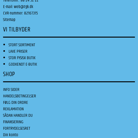
Telefonnr.
:
98 24 52 22
E-mail
:
web@tgk.dk
CVR-nummer
:
82167315
Sitemap
VI TILBYDER
STORT SORTIMENT
LAVE PRISER
STOR FYSISK BUTIK
GODKENDT E-BUTIK
SHOP
INFO SIDER
HANDELSBETINGELSER
FØLG DIN ORDRE
REKLAMATION
SÅDAN HANDLER DU
FINANSIERING
FORTRYDELSESRET
Din konto