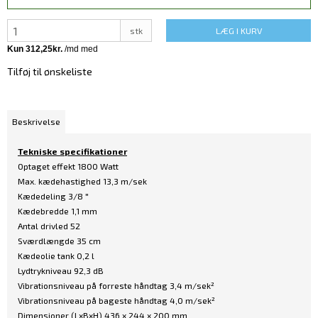
stk
LÆG I KURV
Tilføj til ønskeliste
Beskrivelse
Tekniske specifikationer
Optaget effekt 1800 Watt
Max. kædehastighed 13,3 m/sek
Kædedeling 3/8 "
Kædebredde 1,1 mm
Antal drivled 52
Sværdlængde 35 cm
Kædeolie tank 0,2 l
Lydtrykniveau 92,3 dB
Vibrationsniveau på forreste håndtag 3,4 m/sek²
Vibrationsniveau på bageste håndtag 4,0 m/sek²
Dimensioner (LxBxH) 436 x 244 x 200 mm