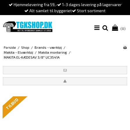
Hjemmelevering fra 59,-
1-3 dages levering på lagervarer
Alt samlet til byggeriet
Stort sortiment
(0)
Forside
/
Shop
/
Brands - værktøj
/
Makita - Elværktøj
/
Makita montering
/
MAKITA EL-KÆDESAV 3/8" UC3541A
TILBUD