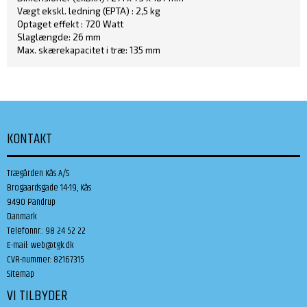
Vægt ekskl. ledning (EPTA) : 2,5 kg
Optaget effekt : 720 Watt
Slaglængde: 26 mm
Max. skærekapacitet i træ: 135 mm
KONTAKT
Trægården Kås A/S
Brogaardsgade 14-19, Kås
9490 Pandrup
Danmark
Telefonnr.
:
98 24 52 22
E-mail
:
web@tgk.dk
CVR-nummer
:
82167315
Sitemap
VI TILBYDER