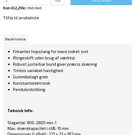
stk
LÆG I KURV
Tilføj til ønskeliste
Beskrivelse
Firkantet hopstang for mere lodret snit
Klingeskift uden brug af værktøj
Robust justerbar bund giver præcis skæring
Trinløs variabel hastighed
Gummibelagt greb
Konstantelektronik
Pendulindstilling
Teknisk Info:
Slagantal: 800-2800 min-1
Max. skærekapacitet i stål: 10 mm
Dimensioner (LxBxH) : 271 x 73 x 187 mm