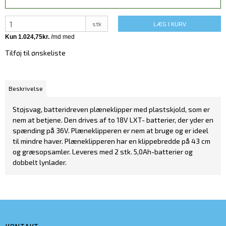
stk
LÆG I KURV
Tilføj til ønskeliste
Beskrivelse
Støjsvag, batteridreven plæneklipper med plastskjold, som er
nem at betjene. Den drives af to 18V LXT- batterier, der yder en
spænding på 36V. Plæneklipperen er nem at bruge og er ideel
til mindre haver. Plæneklipperen har en klippebredde på 43 cm
og græsopsamler. Leveres med 2 stk. 5,0Ah-batterier og
dobbelt lynlader.