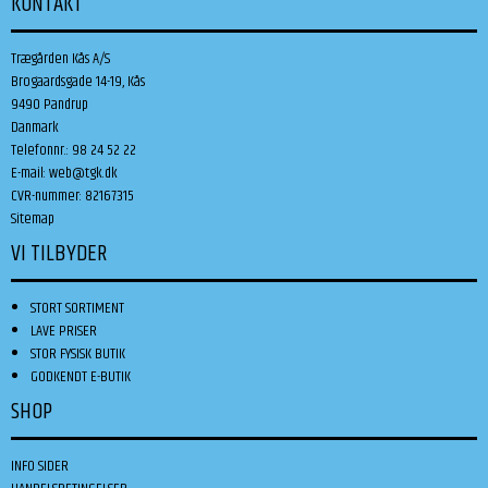
KONTAKT
Trægården Kås A/S
Brogaardsgade 14-19, Kås
9490 Pandrup
Danmark
Telefonnr.
:
98 24 52 22
E-mail
:
web@tgk.dk
CVR-nummer
:
82167315
Sitemap
VI TILBYDER
STORT SORTIMENT
LAVE PRISER
STOR FYSISK BUTIK
GODKENDT E-BUTIK
SHOP
INFO SIDER