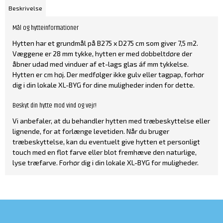
Beskrivelse
Mål og hytteinformationer
Hytten har et grundmål på B275 x D275 cm som giver 7,5 m2.
Væggene er 28 mm tykke, hytten er med dobbeltdøre der
åbner udad med vinduer af et-lags glas áf mm tykkelse.
Hytten er cm høj. Der medfølger ikke gulv eller tagpap, forhør
dig i din lokale XL-BYG for dine muligheder inden for dette.
Beskyt din hytte mod vind og vejr!
Vi anbefaler, at du behandler hytten med træbeskyttelse eller
lignende, for at forlænge levetiden. Når du bruger
træbeskyttelse, kan du eventuelt give hytten et personligt
touch med en flot farve eller blot fremhæve den naturlige,
lyse træfarve. Forhør dig i din lokale XL-BYG for muligheder.