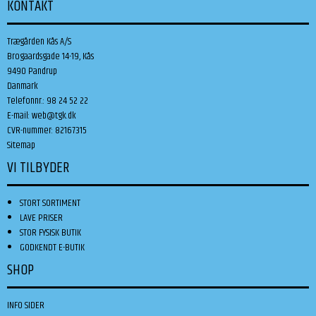
KONTAKT
Trægården Kås A/S
Brogaardsgade 14-19, Kås
9490 Pandrup
Danmark
Telefonnr.
:
98 24 52 22
E-mail
:
web@tgk.dk
CVR-nummer
:
82167315
Sitemap
VI TILBYDER
STORT SORTIMENT
LAVE PRISER
STOR FYSISK BUTIK
GODKENDT E-BUTIK
SHOP
INFO SIDER