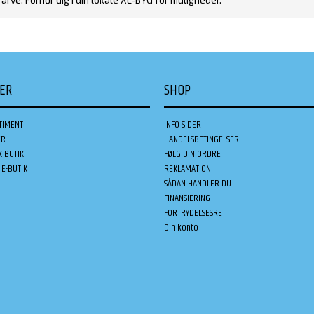
DER
SHOP
TIMENT
INFO SIDER
ER
HANDELSBETINGELSER
K BUTIK
FØLG DIN ORDRE
E-BUTIK
REKLAMATION
SÅDAN HANDLER DU
FINANSIERING
FORTRYDELSESRET
Din konto