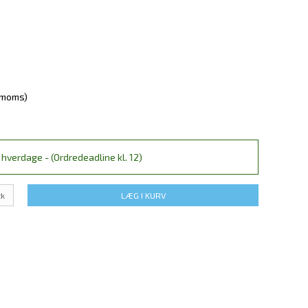
. moms)
hverdage - (Ordredeadline kl. 12)
tk
LÆG I KURV