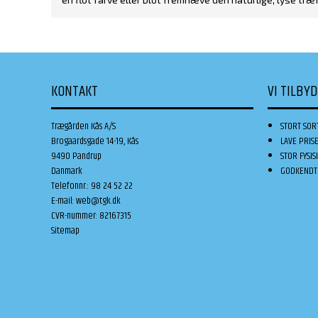
KONTAKT
VI TILBY
Trægården Kås A/S
STORT SOR
Brogaardsgade 14-19, Kås
LAVE PRIS
9490 Pandrup
STOR FYSIS
Danmark
GODKENDT 
Telefonnr.
:
98 24 52 22
E-mail
:
web@tgk.dk
CVR-nummer
:
82167315
Sitemap