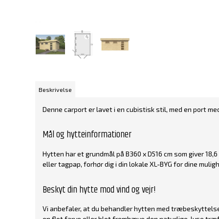
Beskrivelse
Denne carport er lavet i en cubistisk stil, med en port m
Mål og hytteinformationer
Hytten har et grundmål på B360 x D516 cm som giver 18,6
eller tagpap, forhør dig i din lokale XL-BYG for dine mulig
Beskyt din hytte mod vind og vejr!
Vi anbefaler, at du behandler hytten med træbeskyttelse 
en flot farve eller blot fremhæve den naturlige, lyse træf