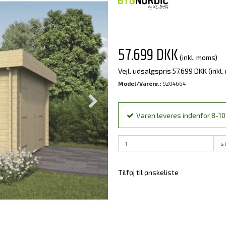
57.699 DKK
(inkl. moms)
Vejl. udsalgspris 57.699 DKK
(inkl
Model/Varenr.:
9204664
Varen leveres indenfor 8-10 
s
Tilføj til ønskeliste