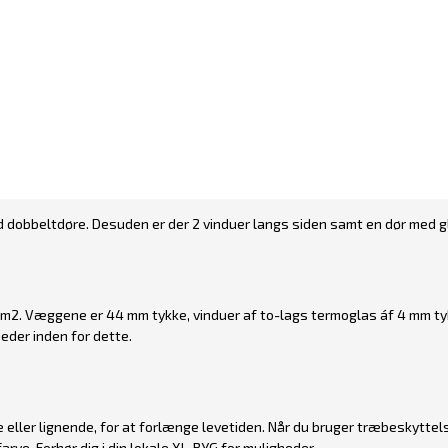
ed dobbeltdøre. Desuden er der 2 vinduer langs siden samt en dør med g
 m2. Væggene er 44 mm tykke, vinduer af to-lags termoglas áf 4 mm tyk
heder inden for dette.
eller lignende, for at forlænge levetiden. Når du bruger træbeskyttel
arve. Forhør dig i din lokale XL-BYG for muligheder.