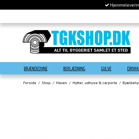
Hjemmelevering
BRÆNDEOVNE
BEKLÆDNING
GULVE
DRIVH
Forside
/
Shop
/
Haven
/
Hytter, udhuse & carporte
/
Bjælkehy