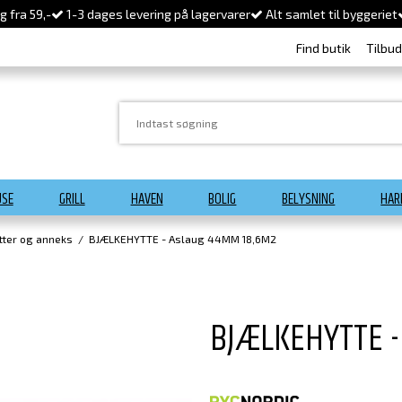
 fra 59,-
1-3 dages levering på lagervarer
Alt samlet til byggeriet
Find butik
Tilbu
USE
GRILL
HAVEN
BOLIG
BELYSNING
HAR
tter og anneks
/
BJÆLKEHYTTE - Aslaug 44MM 18,6M2
BJÆLKEHYTTE -