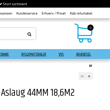
Stort sortiment
dsavisen
Kundeservice
Erhverv / Privat
Køb returlabel
0
DWARE
BYGGEMATERIALER
VVS
BRÆNDSEL
 Aslaug 44MM 18,6M2